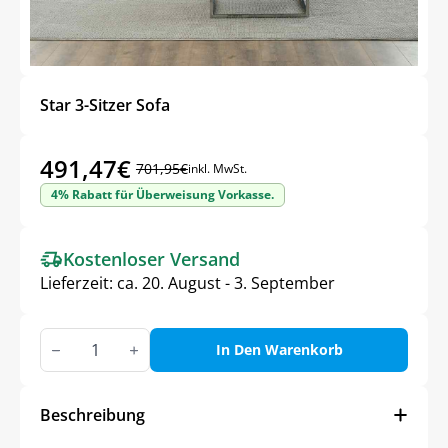
Star 3-Sitzer Sofa
491,47
€
701,95
€
inkl. MwSt.
Ursprünglicher
Aktueller
4% Rabatt für Überweisung Vorkasse.
Preis
Preis
war:
ist:
Kostenloser Versand
701,95€
491,47€.
Lieferzeit:
ca. 20. August - 3. September
Star
3-
In Den Warenkorb
Sitzer
Sofa
Menge
Beschreibung