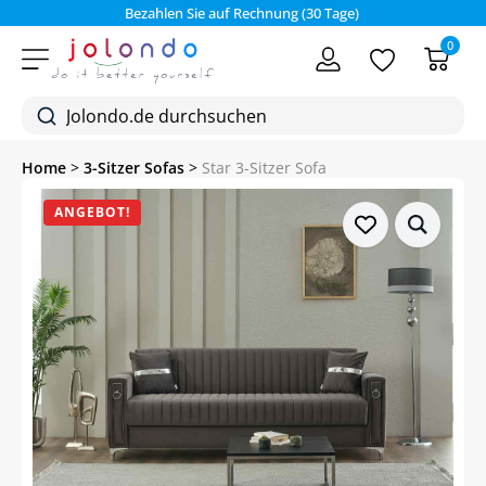
Bezahlen Sie auf Rechnung (30 Tage)
0
Home
>
3-Sitzer Sofas
>
Star 3-Sitzer Sofa
ANGEBOT!