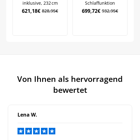
inklusive, 232 cm
Schlaffunktion
621,18
€
699,72
€
828,95
€
932,95
€
Ursprünglicher
Aktueller
Ursprünglicher
Aktueller
Preis
Preis
Preis
Preis
war:
ist:
war:
ist:
828,95€
621,18€.
932,95€
699,72€.
Von Ihnen als hervorragend
bewertet
Lena W.