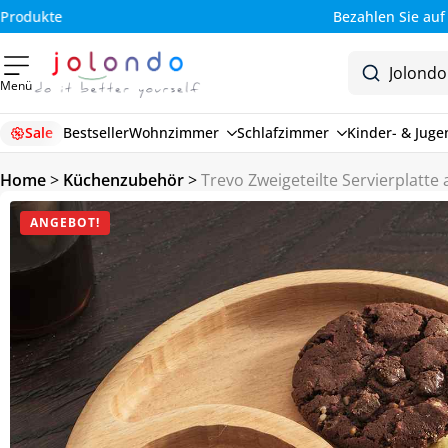
Bezahlen Sie auf Rechnung (30 Tage)
Menü
Sale
Bestseller
Wohnzimmer
Schlafzimmer
Kinder- & Jug
Home
>
Küchenzubehör
>
Trevo Zweigeteilte Servierplatt
ANGEBOT!