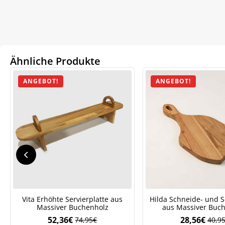
Ähnliche Produkte
ANGEBOT!
ANGEBOT!
We
ve
Vita Erhöhte Servierplatte aus
Hilda Schneide- und S
Massiver Buchenholz
aus Massiver Buc
52,36
€
28,56
€
74,95
€
40,9
Ursprünglicher
Aktueller
Ursp
Aktue