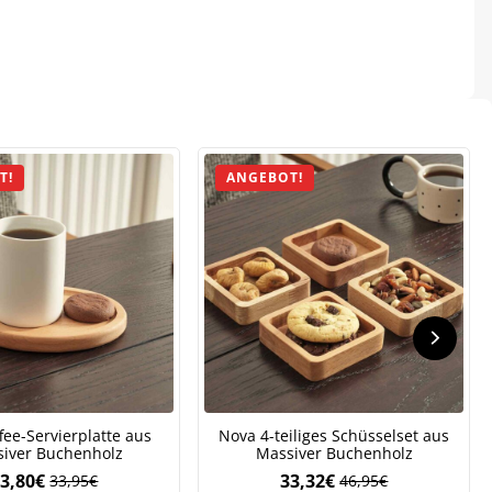
T!
ANGEBOT!
.
fee-Servierplatte aus
Nova 4-teiliges Schüsselset aus
iver Buchenholz
Massiver Buchenholz
3,80
€
33,32
€
33,95
€
46,95
€
Ursprünglicher
Aktueller
Ursprünglicher
Aktueller