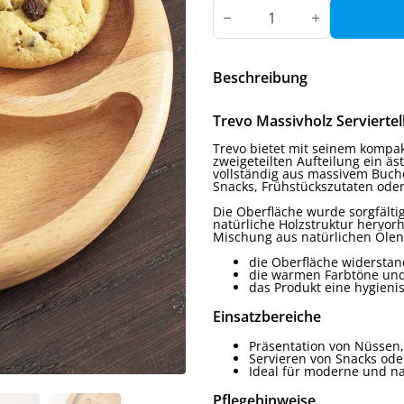
Trevo
Zweigeteilte
Servierplatte
aus
Massiver
Buchenholz
Beschreibung
Menge
Trevo Massivholz Serviertel
Trevo bietet mit seinem kompa
zweigeteilten Aufteilung ein äs
vollständig aus massivem Buchen
Snacks, Frühstückszutaten oder
Die Oberfläche wurde sorgfälti
natürliche Holzstruktur hervor
Mischung aus natürlichen Ölen
die Oberfläche widerstan
die warmen Farbtöne und
das Produkt eine hygieni
Einsatzbereiche
Präsentation von Nüssen
Servieren von Snacks ode
Ideal für moderne und na
Pflegehinweise