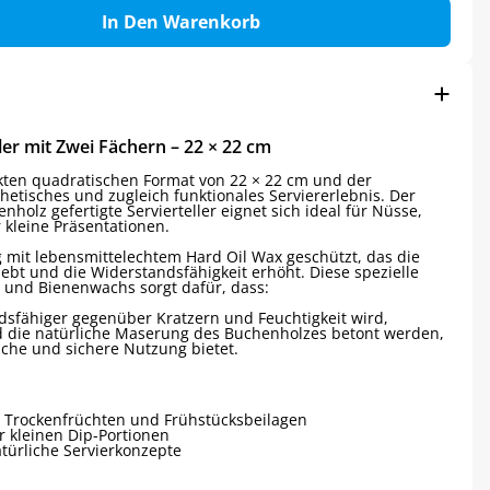
In Den Warenkorb
ler mit Zwei Fächern – 22 × 22 cm
kten quadratischen Format von 22 × 22 cm und der
thetisches und zugleich funktionales Serviererlebnis. Der
holz gefertigte Servierteller eignet sich ideal für Nüsse,
 kleine Präsentationen.
g mit lebensmittelechtem Hard Oil Wax geschützt, das die
hebt und die Widerstandsfähigkeit erhöht. Diese spezielle
 und Bienenwachs sorgt dafür, dass:
dsfähiger gegenüber Kratzern und Feuchtigkeit wird,
 die natürliche Maserung des Buchenholzes betont werden,
sche und sichere Nutzung bietet.
, Trockenfrüchten und Frühstücksbeilagen
r kleinen Dip-Portionen
türliche Servierkonzepte