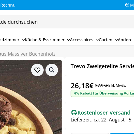
M
endzimmer
Küche & Esszimmer
Accessoires
Garten
Andere 
e aus Massiver Buchenholz
Trevo Zweigeteilte Serv
26,18
€
37,95
€
inkl. MwSt.
Ursprünglicher
Aktueller
4% Rabatt für Überweisung Vorka
Preis
Preis
war:
ist:
Kostenloser Versand
37,95€
26,18€.
Lieferzeit:
ca. 22. August - 