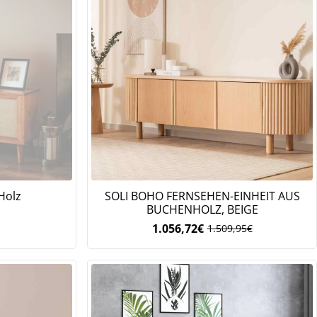
Holz
SOLI BOHO FERNSEHEN-EINHEIT AUS
.
BUCHENHOLZ, BEIGE
1.056,72
€
1.509,95
€
Ursprünglicher
Aktueller
Preis
Preis
war:
ist:
1.509,95€
1.056,72€.