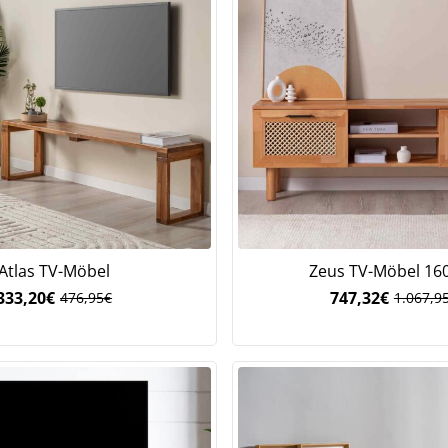
Atlas TV-Möbel
Zeus TV-Möbel 16
333,20
€
747,32
€
476,95
€
1.067,9
Ursprünglicher
Aktueller
Ursprü
Aktuel
Preis
Preis
Preis
Preis
war:
ist:
war:
ist:
476,95€
333,20€.
1.067,
747,32