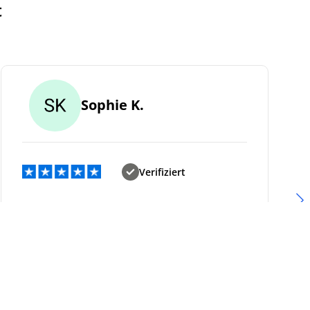
t
Sophie K.
Verifiziert
Sophie
Wir haben für unser Kinderzimmer ein
komplettes Set bestellt – alles kam
pünktlich und war gut verpackt. Die Möbel
sind stabil und sehr schön im Design!