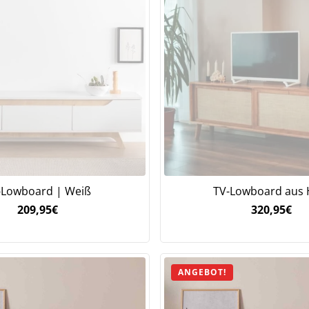
Jetzt
5% Rabatt
auf Ihre erste Bestellung sichern!
Meinen Code senden
-Lowboard | Weiß
TV-Lowboard aus 
Bleiben Sie auf dem Laufenden über Neuigkeiten und Angebote
209,95
€
320,95
€
itere Informationen darüber, wie wir Ihre Daten für Marketingkommunikation
rarbeiten. Lesen Sie unsere
Datenschutzrichtlinie.
ANGEBOT!