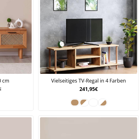
0 cm
Vielseitiges TV-Regal in 4 Farben
241,95
€
€
nglicher
ler
€
€.