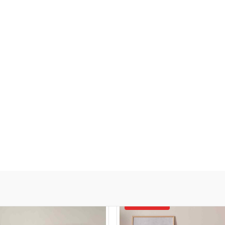
Bezahlen Sie auf Rechnung (30 Tage)
M
endzimmer
Küche & Esszimmer
Accessoires
Garten
Andere 
ANGEBOT!