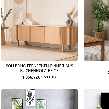
SOLI BOHO FERNSEHEN-EINHEIT AUS
BUCHENHOLZ, BEIGE
1.056,72
€
1.509,95
€
Ursprünglicher
Aktueller
Preis
Preis
war:
ist:
1.509,95€
1.056,72€.