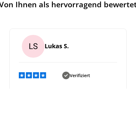
Von Ihnen als hervorragend bewerte
Lukas S.
Verifiziert
Super.
Das Bettgestell sieht super aus und war
leicht aufzubauen. Ein Stern Abzug, weil
die Verpackung etwas beschädigt war,
aber der Inhalt war zum Glück unversehrt.