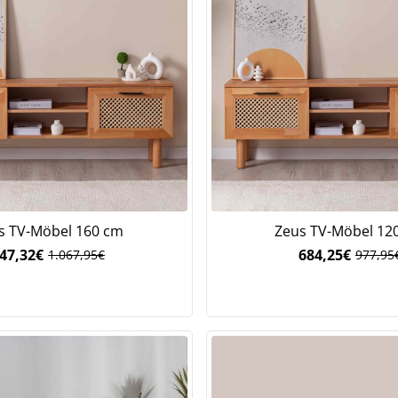
s TV-Möbel 160 cm
Zeus TV-Möbel 12
47,32
€
684,25
€
1.067,95
€
977,95
Ursprünglicher
Aktueller
Ursprü
Aktuel
Preis
Preis
Preis
Preis
war:
ist:
war:
ist:
1.067,95€
747,32€.
977,95
684,25