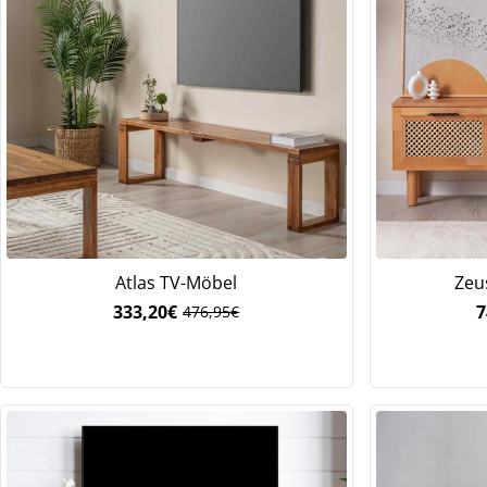
Atlas TV-Möbel
Zeu
333,20
€
7
476,95
€
Ursprünglicher
Aktueller
Preis
Preis
war:
ist:
476,95€
333,20€.