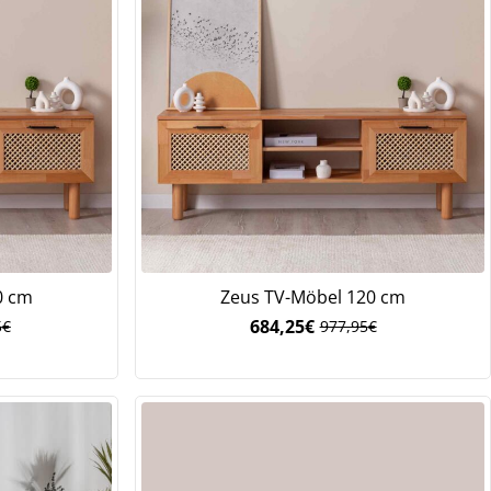
0 cm
Zeus TV-Möbel 120 cm
684,25
€
5
€
977,95
€
nglicher
ler
Ursprünglicher
Aktueller
Preis
Preis
war:
ist:
95€
€.
977,95€
684,25€.