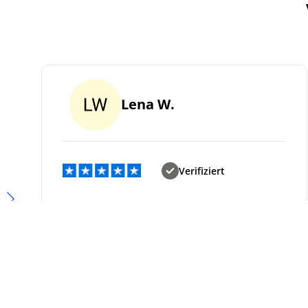
Lena W.
Verifiziert
Es war ein schönes
Einkaufserlebnis
Wunderschöner Spiegel, hochwertig
verarbeitet und genau wie abgebildet. Die
Lieferung kam sogar einen Tag früher als
angekündigt – top!