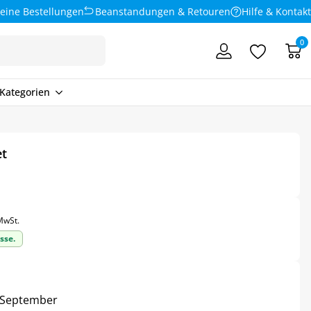
eine Bestellungen
Beanstandungen & Retouren
Hilfe & Kontakt
0
Kategorien
et
 MwSt.
sse.
6. September