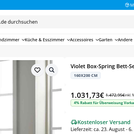
M
endzimmer
Küche & Esszimmer
Accessoires
Garten
Andere 
Violet Box-Spring Bett-S
160X200 CM
1.031,73
€
1.472,95
€
inkl.
Ursprünglicher
Aktueller
4% Rabatt für Überweisung Vorka
Preis
Preis
war:
ist:
Kostenloser Versand
1.472,95€
1.031,73€.
Lieferzeit:
ca. 23. August - 