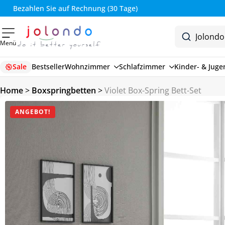
Bezahlen Sie auf Rechnung (30 Tage)
Menü
Sale
Bestseller
Wohnzimmer
Schlafzimmer
Kinder- & Jug
Home
>
Boxspringbetten
>
Violet Box-Spring Bett-Set
ANGEBOT!