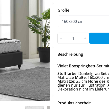
Größe
Violet
Box-
Spring
Bett-
Set
Menge
Beschreibung
Violet Boxspringbett-Set mi
Stofffarbe:
Dunkelgrau
Set 
Matratze
Maße:
160x200 cm
Matratze:
23 cm
Höhe des K
dienen nur zur Illustration
Dekoration nicht im Liefer
Produktsicherheit