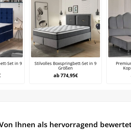
Jetzt
5% Rabatt
auf Ihre erste Bestellung sichern!
Meinen Code senden
tt-Set in 9
Stilvolles Boxspringbett-Set in 9
Premium
Größen
Kopf
Bleiben Sie auf dem Laufenden über Neuigkeiten und Angebote
€
ab
774,95
€
itere Informationen darüber, wie wir Ihre Daten für Marketingkommunikation
rarbeiten. Lesen Sie unsere
Datenschutzrichtlinie.
Von Ihnen als hervorragend bewerte