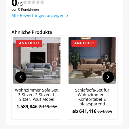
0
Meinen Code senden
/ 5
von 0 Kund:innen
Alle Bewertungen anzeigen
Bleiben Sie auf dem Laufenden über
Neuigkeiten und Angebote.
Ähnliche Produkte
Weitere Informationen darüber, wie wir Ihre Daten für
Marketingkommunikation verarbeiten. Lesen Sie unsere
Datenschutzrichtlinie.
ANGEBOT!
ANGEBOT!
Wohnzimmer Sofa Set:
Schlafsofa-Set für
3-Sitzer, 2-Sitzer, 1-
Wohnzimmer –
Sitzer, Pouf Möbel
Komfortabel &
St
platzsparend
1.589,84
€
2.119,95
€
Ursprünglicher
Aktueller
ab
641,41
€
854,95
€
Preis
Preis
war:
ist:
2.119,95€
1.589,84€.