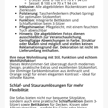
Sessel: B 100 x H 70 x T 94 cm
Inklusive:
Alle abgebildeten Rückenkissen und
Zierkissen
Polsterung:
Taschenfederkern (Pocket-Spring)
für optimalen Sitzkomfort
Funktion:
Integrierte Bettkästen und
Schlaffunktion beim 3-Sitzer
Pflegehinweise:
Pflegeleicht, mit einem feuchten
Tuch abwischbar
Hinweis: Die abgebildeten Fotos dienen
ausschließlich zur Veranschaulichung.
Geringfügige Abweichungen in Farbe, Struktur
oder Maßen sind möglich und stellen keinen
Reklamationsgrund dar. Dekoration ist nicht im
Lieferumfang enthalten.
Ihre neue Wohnlösung mit Stil, Funktion und echtem
Wohlfühlfaktor!
Dieses Wohnzimmer-Set überzeugt durch modernes
Design, praktische Extras und exzellenten Sitzkomfort.
Die stimmige Farbkombination aus Anthrazit und
Orange sorgt für einen eleganten Kontrast – ideal für
stilvolle Räume.
Schlaf- und Stauraumlösungen für mehr
Flexibilität
Die Sofas bieten nicht nur bequeme Sitzplätze,
sondern auch eine praktische
Schlaffunktion
(beim 3-
Sitzer) sowie
Bettkästen
für Decken, Kissen oder
Alltagsutensilien – perfekt für Gäste oder kleine