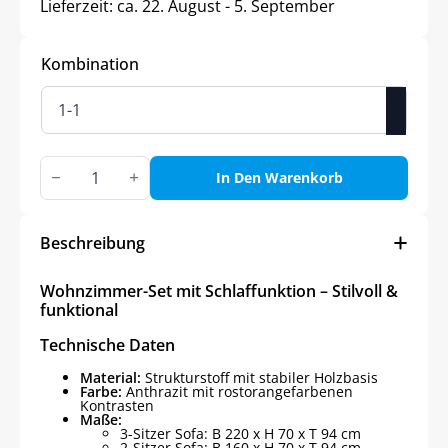
Lieferzeit:
ca. 22. August - 5. September
Kombination
Wohnzimmer-
Set
In Den Warenkorb
mit
Schlaffunktion
–
Stilvoll
Beschreibung
&
funktional
Menge
Wohnzimmer-Set mit Schlaffunktion – Stilvoll &
funktional
Technische Daten
Material:
Strukturstoff mit stabiler Holzbasis
Farbe:
Anthrazit mit rostorangefarbenen
Kontrasten
Maße:
3-Sitzer Sofa: B 220 x H 70 x T 94 cm
2-Sitzer Sofa: B 160 x H 70 x T 94 cm