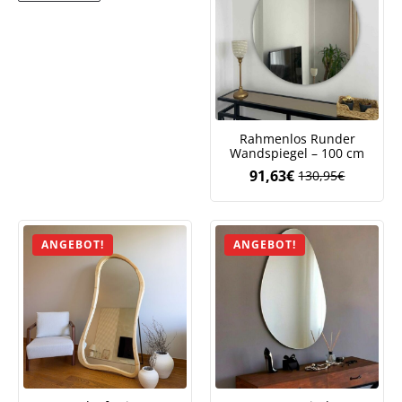
Rahmenlos Runder
Wandspiegel – 100 cm
91,63
€
130,95
€
Ursprüngliche
Aktueller
Preis
Preis
war:
ist:
130,95€
91,63€.
ANGEBOT!
ANGEBOT!