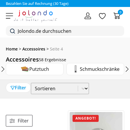
Bezahlen Sie auf Rechnung (30 Tage)
0
Home
>
Accessoires
>
Seite 4
Accessoires
58 Ergebnisse
Putztuch
Schmuckschränke
Sort Price
Sort content
Filter
ANGEBOT!
Filter