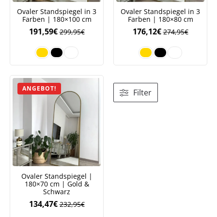
Ovaler Standspiegel in 3
Ovaler Standspiegel in 3
Farben | 180×100 cm
Farben | 180×80 cm
191,59
€
176,12
€
299,95
€
274,95
€
ANGEBOT!
Filter
Ovaler Standspiegel |
180×70 cm | Gold &
Jetzt
5% Rabatt
Schwarz
134,47
€
232,95
€
auf Ihre erste Bestellung sichern!