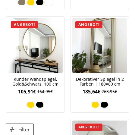
war:
ist:
343,95€
240,38€.
ANGEBOT!
ANGEBOT!
Runder Wandspiegel,
Dekorativer Spiegel in 2
Gold&Schwarz, 100 cm
Farben | 180×80 cm
105,91
€
185,64
€
164,95
€
263,95
€
ANGEBOT!
Filter