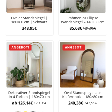
Ovaler Standspiegel |
Rahmenlos Ellipse
180×60 cm | Schwarz
Wandspiegel – 140×50 cm
348,95
€
85,68
€
121,95
€
Ursprüngliche
Aktueller
Preis
Preis
war:
ist:
121,95€
85,68€.
ANGEBOT!
ANGEBOT!
Dekorativer Standspiegel
Oval Standspiegel aus
in 4 Farben | 180×70 cm
Kiefernholz – 180×80 cm
ab
126,14
€
240,38
€
179,95
€
343,95
€
Ursprüngliche
Aktueller
Preis
Preis