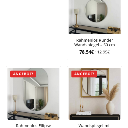
Rahmenlos Runder
Wandspiegel – 60 cm
78,54
€
112,95
€
Ursprüngliche
Aktueller
Preis
Preis
war:
ist:
112,95€
78,54€.
ANGEBOT!
ANGEBOT!
Rahmenlos Ellipse
Wandspiegel mit