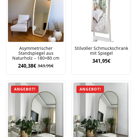
Asymmetrischer
Stilvoller Schmuckschrank
Standspiegel aus
mit Spiegel
Naturholz – 180×80 cm
341,95
€
240,38
€
343,95
€
Ursprünglicher
Aktueller
Preis
Preis
war:
ist:
343,95€
240,38€.
ANGEBOT!
ANGEBOT!