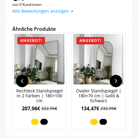
von 0 Kund:innen
Alle Bewertungen anzeigen
Ähnliche Produkte
Jetzt
5% Rabatt
ANGEBOT!
ANGEBOT!
auf Ihre erste Bestellung sichern!
Meinen Code senden
Rechteck Standspiegel
Ovaler Standspiegel |
Ov
in 2 Farben | 180×100
180×70 cm | Gold &
cm
Schwarz
Bleiben Sie auf dem Laufenden über
Neuigkeiten und Angebote.
207,06
€
134,47
€
322,95
€
232,95
€
Weitere Informationen darüber, wie wir Ihre Daten für
Marketingkommunikation verarbeiten. Lesen Sie unsere
Datenschutzrichtlinie.