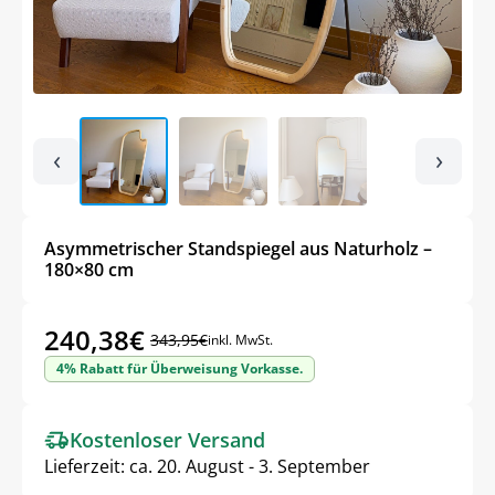
‹
›
Asymmetrischer Standspiegel aus Naturholz –
180×80 cm
240,38
€
343,95
€
inkl. MwSt.
Ursprünglicher
Aktueller
4% Rabatt für Überweisung Vorkasse.
Preis
Preis
war:
ist:
Kostenloser Versand
343,95€
240,38€.
Lieferzeit:
ca. 20. August - 3. September