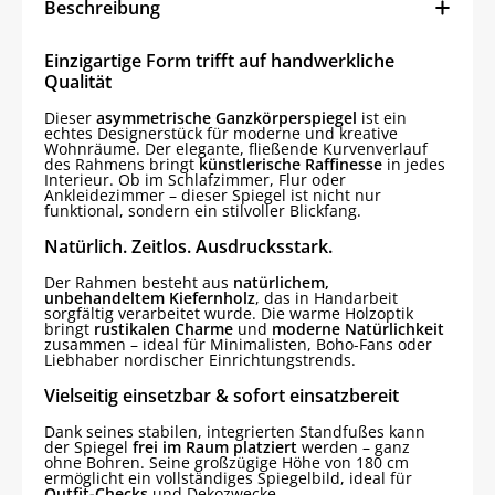
Beschreibung
Einzigartige Form trifft auf handwerkliche
Qualität
Dieser
asymmetrische Ganzkörperspiegel
ist ein
echtes Designerstück für moderne und kreative
Wohnräume. Der elegante, fließende Kurvenverlauf
des Rahmens bringt
künstlerische Raffinesse
in jedes
Interieur. Ob im Schlafzimmer, Flur oder
Ankleidezimmer – dieser Spiegel ist nicht nur
funktional, sondern ein stilvoller Blickfang.
Natürlich. Zeitlos. Ausdrucksstark.
Der Rahmen besteht aus
natürlichem,
unbehandeltem Kiefernholz
, das in Handarbeit
sorgfältig verarbeitet wurde. Die warme Holzoptik
bringt
rustikalen Charme
und
moderne Natürlichkeit
zusammen – ideal für Minimalisten, Boho-Fans oder
Liebhaber nordischer Einrichtungstrends.
Vielseitig einsetzbar & sofort einsatzbereit
Dank seines stabilen, integrierten Standfußes kann
der Spiegel
frei im Raum platziert
werden – ganz
ohne Bohren. Seine großzügige Höhe von 180 cm
ermöglicht ein vollständiges Spiegelbild, ideal für
Outfit-Checks
und Dekozwecke.