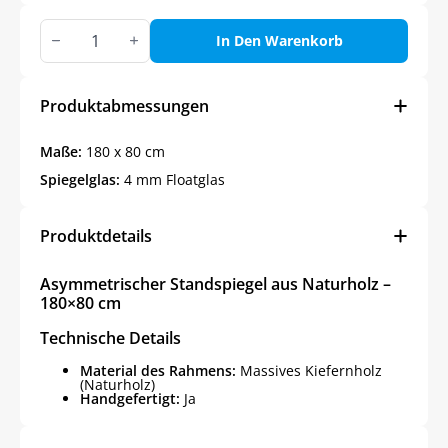
Asymmetrischer
Standspiegel
In Den Warenkorb
aus
Naturholz
–
180x80
Produktabmessungen
cm
Menge
Maße:
180 x 80 cm
Spiegelglas:
4 mm Floatglas
Produktdetails
Asymmetrischer Standspiegel aus Naturholz –
180×80 cm
Technische Details
Material des Rahmens:
Massives Kiefernholz
(Naturholz)
Handgefertigt:
Ja