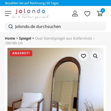
Bezahlen Sie auf Rechnung (30 Tage)
0
Home
>
Spiegel
>
Oval Standspiegel aus Kiefernholz –
180×80 cm
ANGEBOT!