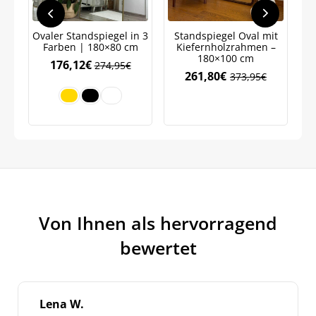
Neuigkeiten und Angebote.
Weitere Informationen darüber, wie wir Ihre Daten für
Marketingkommunikation verarbeiten. Lesen Sie unsere
Ovaler Standspiegel in 3
Standspiegel Oval mit
Ov
Datenschutzrichtlinie.
Farben | 180×80 cm
Kiefernholzrahmen –
180×100 cm
176,12
€
274,95
€
261,80
€
373,95
€
Ursprünglicher
Aktueller
Preis
Preis
war:
ist:
373,95€
261,80€.
Von Ihnen als hervorragend
bewertet
Lena W.