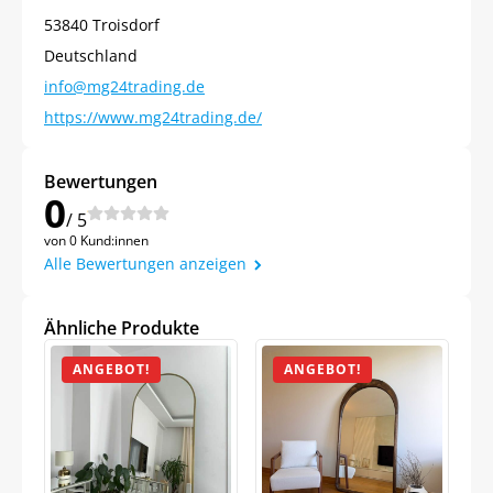
53840 Troisdorf
Deutschland
info@mg24trading.de
https://www.mg24trading.de/
Bewertungen
0
/ 5
Jetzt
5% Rabatt
von 0 Kund:innen
Alle Bewertungen anzeigen
auf Ihre erste Bestellung sichern!
Ähnliche Produkte
ANGEBOT!
ANGEBOT!
Meinen Code senden
Bleiben Sie auf dem Laufenden über