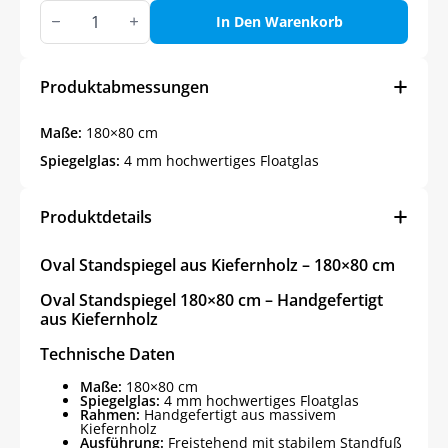
Oval
Standspiegel
In Den Warenkorb
aus
Kiefernholz
–
180x80
Produktabmessungen
cm
Menge
Maße:
180×80 cm
Spiegelglas:
4 mm hochwertiges Floatglas
Produktdetails
Oval Standspiegel aus Kiefernholz – 180×80 cm
Oval Standspiegel 180×80 cm – Handgefertigt
aus Kiefernholz
Technische Daten
Maße:
180×80 cm
Spiegelglas:
4 mm hochwertiges Floatglas
Rahmen:
Handgefertigt aus massivem
Kiefernholz
Ausführung:
Freistehend mit stabilem Standfuß