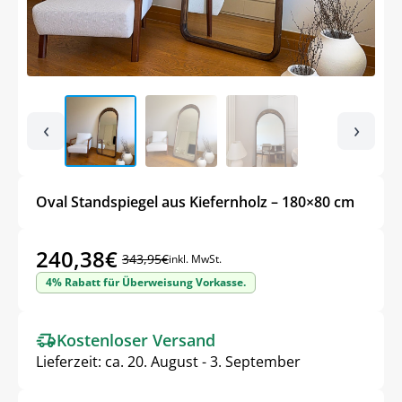
‹
›
Oval Standspiegel aus Kiefernholz – 180×80 cm
240,38
€
343,95
€
inkl. MwSt.
Ursprünglicher
Aktueller
4% Rabatt für Überweisung Vorkasse.
Preis
Preis
war:
ist:
Kostenloser Versand
343,95€
240,38€.
Lieferzeit:
ca. 20. August - 3. September