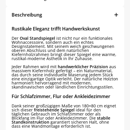
Beschreibung
Rustikale Eleganz trifft Handwerkskunst
Der
Oval Standspiegel
ist nicht nur ein funktionales
Wohnaccessoire, sondern auch ein echtes
Designstatement. Mit seinem weich geschwungenen
oberen Abschluss und dem natürlichen
Kiefernholzrahmen bringt dieser Spiegel eine warme,
rustikal-moderne Ästhetik in Ihr Zuhause.
Jeder Rahmen wird mit
handwerklicher Präzision
aus
massivem Kiefernholz gefertigt – ein Naturmaterial,
das durch seine individuelle Maserung jedem Stück
eine einzigartige Optik verleiht. Der natürliche Holzton
harmoniert hervorragend mit modernen,
skandinavischen oder ländlichen Einrichtungsstilen.
Für Schlafzimmer, Flur oder Ankleidezimmer
Dank seiner großzügigen Maße von 180×80 cm eignet
sich dieser
freistehende Spiegel
ideal für den
täglichen Gebrauch im Schlafzimmer oder als
Blickfang im Flur oder Ankleidezimmer. Die
stabile
Standkonstruktion
garantiert sicheren Halt, ohne
dass eine Wandmontage erforderlich ist.