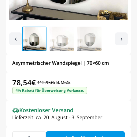
‹
›
Asymmetrischer Wandspiegel | 70×60 cm
78,54
€
112,95
€
inkl. MwSt.
Ursprünglicher
Aktueller
4% Rabatt für Überweisung Vorkasse.
Preis
Preis
war:
ist:
Kostenloser Versand
112,95€
78,54€.
Lieferzeit:
ca. 20. August - 3. September
Asymmetrischer