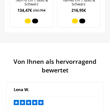
180×70 cm | Gold &
180×60 cm | Gold &
W
Marketingkommunikation verarbeiten. Lesen Sie unsere
Schwarz
Schwarz
Datenschutzrichtlinie.
134,47
€
216,95
€
232,95
€
Von Ihnen als hervorragend
bewertet
Lena W.