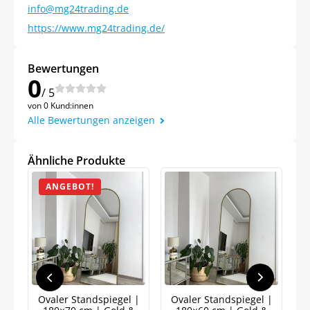
info@mg24trading.de
https://www.mg24trading.de/
Bewertungen
0
/ 5
von 0 Kund:innen
Alle Bewertungen anzeigen
Jetzt
5% Rabatt
Ähnliche Produkte
auf Ihre erste Bestellung sichern!
ANGEBOT!
Meinen Code senden
Bleiben Sie auf dem Laufenden über
Neuigkeiten und Angebote.
Ovaler Standspiegel |
Ovaler Standspiegel |
Weitere Informationen darüber, wie wir Ihre Daten für