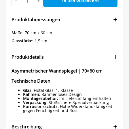
Wandspiegel
In Den Warenkorb
|
70×60
cm
Menge
Produktabmessungen
Maße:
70 cm x 60 cm
Glasstärke:
1,5 cm
Produktdetails
Asymmetrischer Wandspiegel | 70×60 cm
Technische Daten
Glas:
Flotal Glas, 1. Klasse
Rahmen:
Rahmenloses Design
Montagezubehör:
Im Lieferumfang enthalten
Verpackung:
Stoßsichere Spezialverpackung
Korrosionsschutz:
Hohe Widerstandsfähigkeit
gegen Feuchtigkeit und Rost
Beschreibung