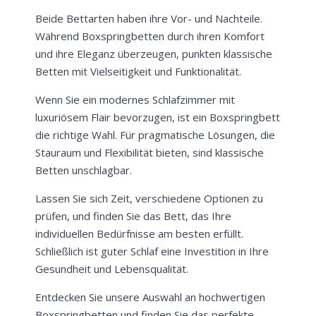
Beide Bettarten haben ihre Vor- und Nachteile.
Während Boxspringbetten durch ihren Komfort
und ihre Eleganz überzeugen, punkten klassische
Jetzt
5% Rabatt
Betten mit Vielseitigkeit und Funktionalität.
auf Ihre erste Bestellung sichern!
Wenn Sie ein modernes Schlafzimmer mit
luxuriösem Flair bevorzugen, ist ein Boxspringbett
die richtige Wahl. Für pragmatische Lösungen, die
Stauraum und Flexibilität bieten, sind klassische
Betten unschlagbar.
Meinen Code senden
Lassen Sie sich Zeit, verschiedene Optionen zu
Bleiben Sie auf dem Laufenden über
prüfen, und finden Sie das Bett, das Ihre
Neuigkeiten und Angebote.
individuellen Bedürfnisse am besten erfüllt.
Weitere Informationen darüber, wie wir Ihre Daten für
Schließlich ist guter Schlaf eine Investition in Ihre
Marketingkommunikation verarbeiten. Lesen Sie unsere
Datenschutzrichtlinie.
Gesundheit und Lebensqualität.
Entdecken Sie unsere Auswahl an hochwertigen
Boxspringbetten und finden Sie das perfekte