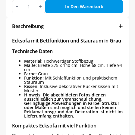
Ecksofa
mit
In Den Warenkorb
Bettfunktion
und
Stauraum
in
Beschreibung
Grau
Menge
Ecksofa mit Bettfunktion und Stauraum in Grau
Technische Daten
Material:
Hochwertiger Stoffbezug
Maße:
Breite 275 x 140 cm, Höhe 68 cm, Tiefe 94
cm
Farbe:
Grau
Funktion:
Mit Schlaffunktion und praktischem
Stauraum
Kissen:
Inklusive dekorativer Rückenkissen mit
Muster
Hinweis: Die abgebildeten Fotos dienen
ausschließlich zur Veranschaulichung.
Geringfügige Abweichungen in Farbe, Struktur
oder Maßen sind möglich und stellen keinen
Reklamationsgrund dar. Dekoration ist nicht im
Lieferumfang enthalten.
Kompaktes Ecksofa mit viel Funktion