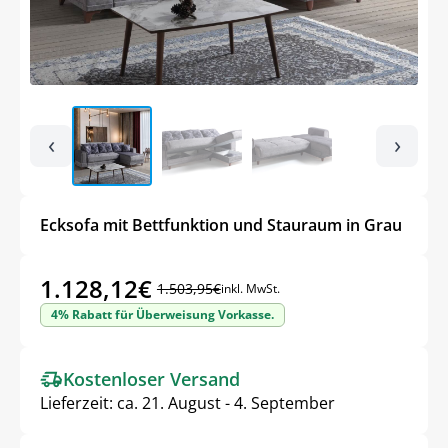
‹
›
Ecksofa mit Bettfunktion und Stauraum in Grau
1.128,12
€
1.503,95
€
inkl. MwSt.
Ursprünglicher
Aktueller
4% Rabatt für Überweisung Vorkasse.
Preis
Preis
war:
ist:
Kostenloser Versand
1.503,95€
1.128,12€.
Lieferzeit:
ca. 21. August - 4. September