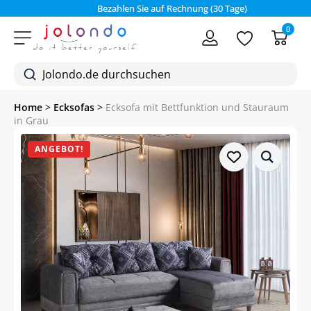
Bezahlen Sie auf Rechnung (30 Tage)
0
Home
>
Ecksofas
>
Ecksofa mit Bettfunktion und Stauraum
in Grau
ANGEBOT!