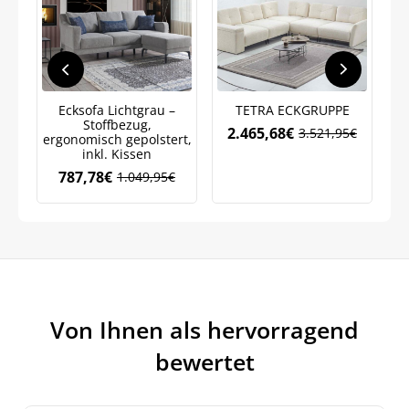
Ecksofa Lichtgrau –
TETRA ECKGRUPPE
M
Stoffbezug,
–
2.465,68
€
3.521,95
€
ergonomisch gepolstert,
Ursprünglicher
Aktueller
b
inkl. Kissen
Preis
Preis
war:
ist:
787,78
€
1.049,95
€
Ursprünglicher
Aktueller
3.521,95€
2.465,68€.
Preis
Preis
war:
ist:
Jetzt
5% Rabatt
1.049,95€
787,78€.
auf Ihre erste Bestellung sichern!
Von Ihnen als hervorragend
bewertet
Meinen Code senden