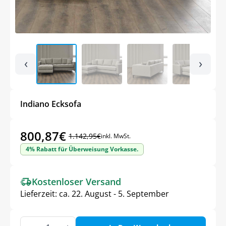
‹
›
Indiano Ecksofa
800,87
€
1.142,95
€
inkl. MwSt.
Ursprünglicher
Aktueller
4% Rabatt für Überweisung Vorkasse.
Preis
Preis
war:
ist:
Kostenloser Versand
1.142,95€
800,87€.
Lieferzeit:
ca. 22. August - 5. September
Indiano