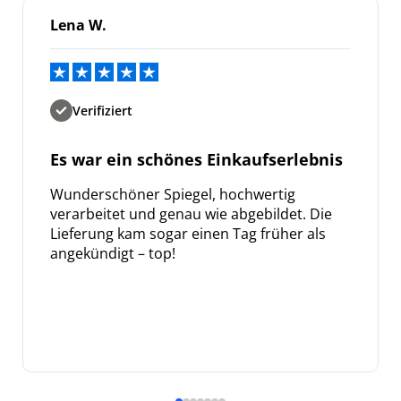
Bleiben Sie auf dem Laufenden über
Lena W.
Neuigkeiten und Angebote.
Weitere Informationen darüber, wie wir Ihre Daten für
Marketingkommunikation verarbeiten. Lesen Sie unsere
Datenschutzrichtlinie.
Verifiziert
Es war ein schönes Einkaufserlebnis
Wunderschöner Spiegel, hochwertig
verarbeitet und genau wie abgebildet. Die
Lieferung kam sogar einen Tag früher als
angekündigt – top!