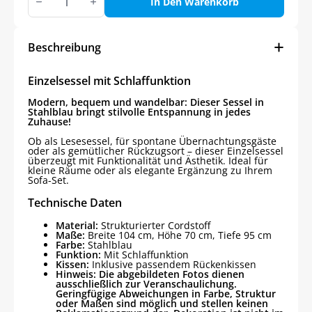
mit
In Den Warenkorb
Schlaffunktion
Menge
Beschreibung
Einzelsessel mit Schlaffunktion
Modern, bequem und wandelbar: Dieser Sessel in
Stahlblau bringt stilvolle Entspannung in jedes
Zuhause!
Ob als Lesesessel, für spontane Übernachtungsgäste
oder als gemütlicher Rückzugsort – dieser Einzelsessel
überzeugt mit Funktionalität und Ästhetik. Ideal für
kleine Räume oder als elegante Ergänzung zu Ihrem
Sofa-Set.
Technische Daten
Material:
Strukturierter Cordstoff
Maße:
Breite 104 cm, Höhe 70 cm, Tiefe 95 cm
Farbe:
Stahlblau
Funktion:
Mit Schlaffunktion
Kissen:
Inklusive passendem Rückenkissen
Hinweis: Die abgebildeten Fotos dienen
ausschließlich zur Veranschaulichung.
Geringfügige Abweichungen in Farbe, Struktur
oder Maßen sind möglich und stellen keinen