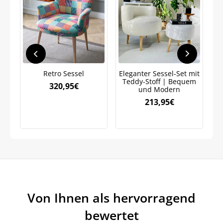
Jetzt
5% Rabatt
auf Ihre erste Bestellung sichern!
Retro Sessel
Eleganter Sessel-Set mit
S
Teddy-Stoff | Bequem
320,95
€
und Modern
Meinen Code senden
213,95
€
Bleiben Sie auf dem Laufenden über
Neuigkeiten und Angebote.
Weitere Informationen darüber, wie wir Ihre Daten für
Marketingkommunikation verarbeiten. Lesen Sie unsere
Datenschutzrichtlinie.
Von Ihnen als hervorragend
bewertet