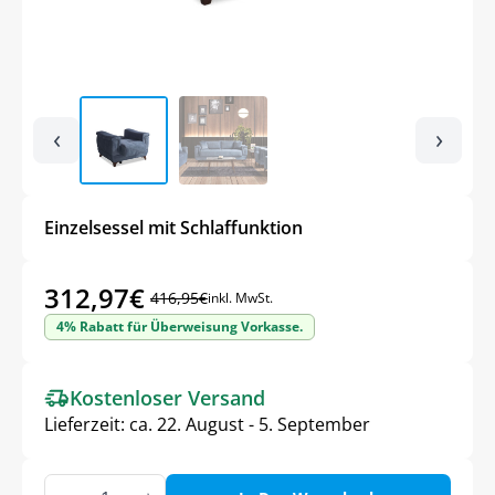
‹
›
Einzelsessel mit Schlaffunktion
312,97
€
416,95
€
inkl. MwSt.
Ursprünglicher
Aktueller
4% Rabatt für Überweisung Vorkasse.
Preis
Preis
war:
ist:
Kostenloser Versand
416,95€
312,97€.
Lieferzeit:
ca. 22. August - 5. September
Einzelsessel