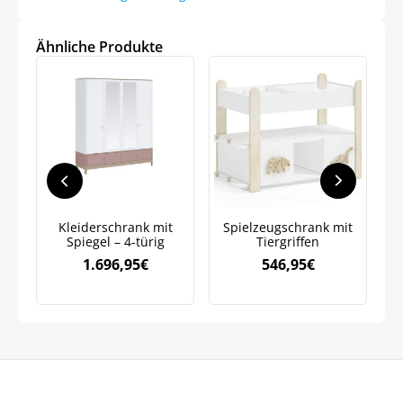
Ähnliche Produkte
Jetzt
5% Rabatt
auf Ihre erste Bestellung sichern!
Meinen Code senden
Kleiderschrank mit
Spielzeugschrank mit
Spiegel – 4-türig
Tiergriffen
Bleiben Sie auf dem Laufenden über
1.696,95
€
546,95
€
Neuigkeiten und Angebote.
Weitere Informationen darüber, wie wir Ihre Daten für
Marketingkommunikation verarbeiten. Lesen Sie unsere
Datenschutzrichtlinie.