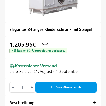
Elegantes 3-türiges Kleiderschrank mit Spiegel
1.205,95
€
inkl. MwSt.
4% Rabatt für Überweisung Vorkasse.
Kostenloser Versand
Lieferzeit:
ca. 21. August - 4. September
Elegantes
3-
In Den Warenkorb
türiges
Kleiderschrank
mit
Spiegel
Beschreibung