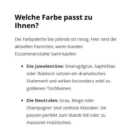
Jetzt
5% Rabatt
Welche Farbe passt zu
auf Ihre erste Bestellung sichern!
Ihnen?
Die Farbpalette bei Jolondo ist riesig. Hier sind die
aktuellen Favoriten, wenn Kunden
Esszimmerstühle Samt kaufen:
Meinen Code senden
Die Juwelentöne:
Smaragdgrün, Saphirblau
Bleiben Sie auf dem Laufenden über
oder Rubinrot setzen ein dramatisches
Neuigkeiten und Angebote.
Statement und wirken besonders edel zu
Weitere Informationen darüber, wie wir Ihre Daten für
goldenen Tischbeinen.
Marketingkommunikation verarbeiten. Lesen Sie unsere
Datenschutzrichtlinie.
Die Neutralen:
Grau, Beige oder
Champagner sind zeitlose Klassiker. Sie
passen perfekt zum Skandi-Stil oder zu
massiven Holztischen.