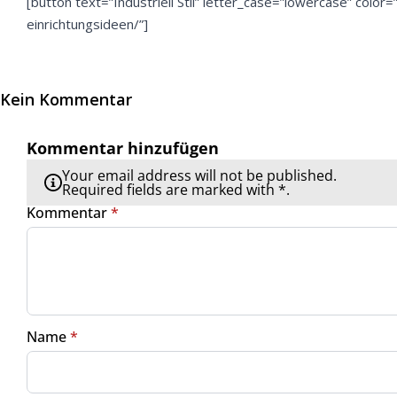
[button text=”Industriell Stil” letter_case=”lowercase” color=”
einrichtungsideen/”]
Kein Kommentar
Kommentar hinzufügen
Your email address will not be published.
Required fields are marked with *.
Kommentar
*
Name
*