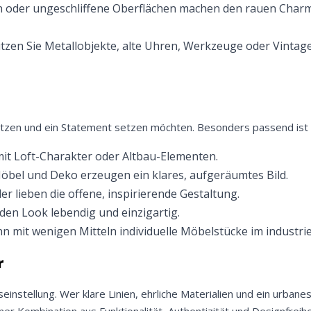
 oder ungeschliffene Oberflächen machen den rauen Charm
Meinen Code senden
tzen Sie Metallobjekte, alte Uhren, Werkzeuge oder Vintage
Bleiben Sie auf dem Laufenden über Neuigkeiten und Angebote
itere Informationen darüber, wie wir Ihre Daten für Marketingkommunikation
rarbeiten. Lesen Sie unsere
Datenschutzrichtlinie.
 schätzen und ein Statement setzen möchten. Besonders passend ist 
t Loft-Charakter oder Altbau-Elementen.
öbel und Deko erzeugen ein klares, aufgeräumtes Bild.
er lieben die offene, inspirierende Gestaltung.
den Look lebendig und einzigartig.
 mit wenigen Mitteln individuelle Möbelstücke im industriell
r
enseinstellung. Wer klare Linien, ehrliche Materialien und ein urban