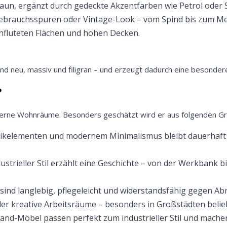
aun, ergänzt durch gedeckte Akzentfarben wie Petrol oder 
 Gebrauchsspuren oder Vintage-Look – vom Spind bis zum Me
chfluteten Flächen und hohen Decken.
lt und neu, massiv und filigran – und erzeugt dadurch eine besond
?
 moderne Wohnräume. Besonders geschätzt wird er aus folgenden G
rikelementen und modernem Minimalismus bleibt dauerhaft 
strieller Stil erzählt eine Geschichte – von der Werkbank bi
nd langlebig, pflegeleicht und widerstandsfähig gegen Ab
er kreative Arbeitsräume – besonders in Großstädten belie
and-Möbel passen perfekt zum industrieller Stil und machen