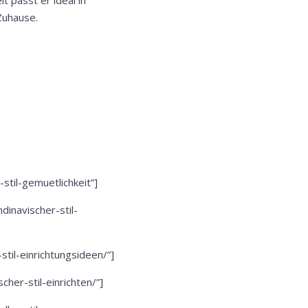
t passt er ideal in
Zuhause.
-stil-gemuetlichkeit”]
dinavischer-stil-
til-einrichtungsideen/”]
her-stil-einrichten/”]