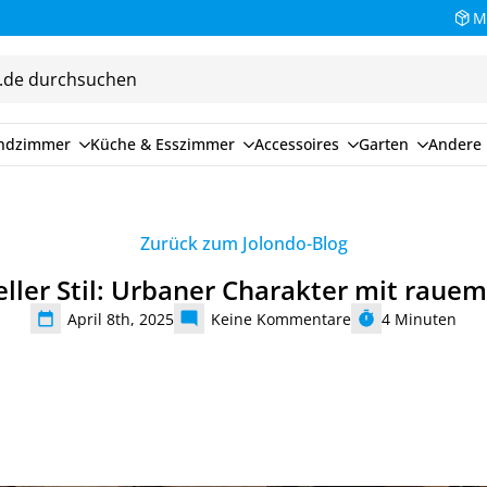
Bezahlen Sie auf Rechnung (30 Tage)
M
endzimmer
Küche & Esszimmer
Accessoires
Garten
Andere 
Zurück zum Jolondo-Blog
eller Stil: Urbaner Charakter mit rau
April 8th, 2025
Keine Kommentare
4
Minuten