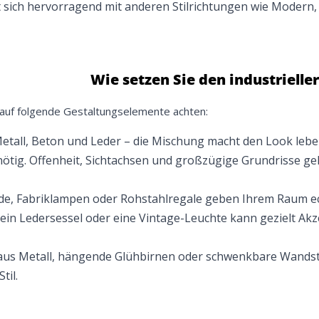
sst sich hervorragend mit anderen Stilrichtungen wie Modern
Wie setzen Sie den industrieller
e auf folgende Gestaltungselemente achten:
tall, Beton und Leder – die Mischung macht den Look leben
tig. Offenheit, Sichtachsen und großzügige Grundrisse ge
e, Fabriklampen oder Rohstahlregale geben Ihrem Raum ec
 ein Ledersessel oder eine Vintage-Leuchte kann gezielt Akz
Jetzt
5% Rabatt
aus Metall, hängende Glühbirnen oder schwenkbare Wandst
auf Ihre erste Bestellung sichern!
til.