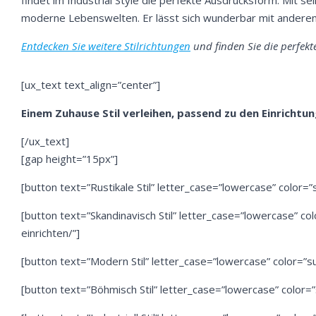
findet im Industrial Style die perfekte Ausdrucksform. Mit sei
moderne Lebenswelten. Er lässt sich wunderbar mit anderen 
Entdecken Sie weitere Stilrichtungen
und finden Sie die perfekt
[ux_text text_align=”center”]
Einem Zuhause Stil verleihen, passend zu den Einrichtu
[/ux_text]
[gap height=”15px”]
[button text=”Rustikale Stil” letter_case=”lowercase” color=”s
[button text=”Skandinavisch Stil” letter_case=”lowercase” col
einrichten/”]
[button text=”Modern Stil” letter_case=”lowercase” color=”su
[button text=”Böhmisch Stil” letter_case=”lowercase” color=”