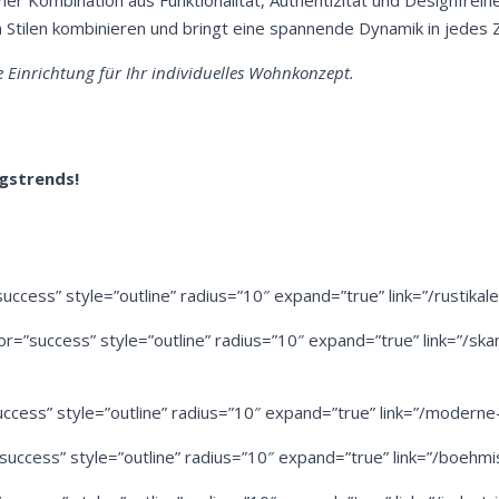
ner Kombination aus Funktionalität, Authentizität und Designfreihei
Stilen kombinieren und bringt eine spannende Dynamik in jedes 
e Einrichtung für Ihr individuelles Wohnkonzept.
ngstrends!
uccess” style=”outline” radius=”10″ expand=”true” link=”/rustikale
or=”success” style=”outline” radius=”10″ expand=”true” link=”/skan
ccess” style=”outline” radius=”10″ expand=”true” link=”/moderne-s
success” style=”outline” radius=”10″ expand=”true” link=”/boehmisc