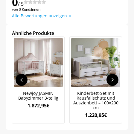
0
/ 5
von 0 Kund:innen
Alle Bewertungen anzeigen
Ähnliche Produkte
Jetzt
5% Rabatt
auf Ihre erste Bestellung sichern!
Meinen Code senden
Newjoy JASMIN
Kinderbett-Set mit
Babyzimmer 3-teilig
Rausfallschutz und
K
Bleiben Sie auf dem Laufenden über
Ausziehbett – 100×200
Neuigkeiten und Angebote.
1.872,95
€
cm
Weitere Informationen darüber, wie wir Ihre Daten für
1.220,95
€
Marketingkommunikation verarbeiten. Lesen Sie unsere
Datenschutzrichtlinie.