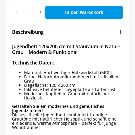
Jugendbett
120x200
In Den Warenkorb
cm
mit
Stauraum
in
Beschreibung
Natur-
Grau
|
Jugendbett 120x200 cm mit Stauraum in Natur-
Modern
Grau | Modern & Funktional
&
Funktional
Technische Daten:
Menge
Material: Hochwertiger Holzwerkstoff (MDF)
Farbe: Naturholzoptik kombiniert mit stilvollem
Grau
Liegefläche: 120 x 200 cm
Inklusive belüfteter Liegeplatte als Lattenrost
Modernes Kopfteil in Grau mit natürlicher
Holzleiste
Gestalten Sie ein modernes und gemütliches
Jugendzimmer!
Dieses stilvolle Jugendbett kombiniert trendige
Grautöne mit natürlicher Holzoptik und schafft eine
einladende, warme Atmosphäre – perfekt für junge
Wohnträume!