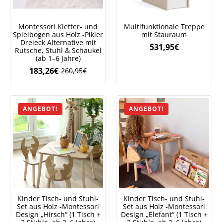
Montessori Kletter- und
Multifunktionale Treppe
Spielbogen aus Holz -Pikler
mit Stauraum
Dreieck Alternative mit
531,95
€
Rutsche, Stuhl & Schaukel
(ab 1–6 Jahre)
183,26
€
260,95
€
Ursprünglicher
Aktueller
Preis
Preis
war:
ist:
260,95€
183,26€.
ANGEBOT!
ANGEBOT!
Kinder Tisch- und Stuhl-
Kinder Tisch- und Stuhl-
Set aus Holz -Montessori
Set aus Holz -Montessori
Design „Hirsch“ (1 Tisch +
Design „Elefant“ (1 Tisch +