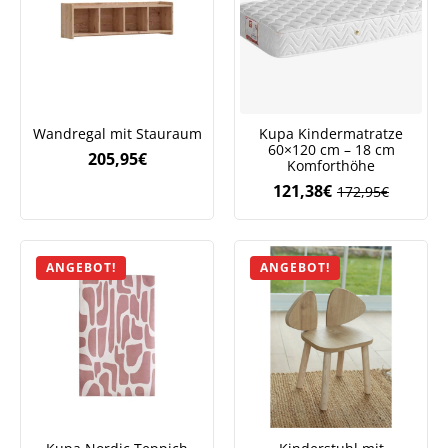
Wandregal mit Stauraum
Kupa Kindermatratze
60×120 cm – 18 cm
205,95
€
Komforthöhe
121,38
€
172,95
€
Ursprüngliche
Aktueller
Preis
Preis
war:
ist:
172,95€
121,38€.
ANGEBOT!
ANGEBOT!