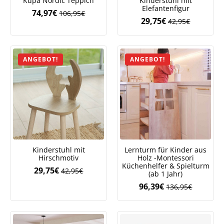
Kupa Nordic Teppich
Kinderstuhl mit
Elefantenfigur
74,97
€
106,95
€
Ursprünglicher
Aktueller
29,75
€
42,95
€
Ursprüngliche
Aktueller
Preis
Preis
Preis
Preis
war:
ist:
war:
ist:
106,95€
74,97€.
42,95€
29,75€.
ANGEBOT!
ANGEBOT!
Kinderstuhl mit
Lernturm für Kinder aus
Hirschmotiv
Holz -Montessori
Küchenhelfer & Spielturm
29,75
€
42,95
€
Ursprünglicher
Aktueller
(ab 1 Jahr)
Preis
Preis
96,39
€
136,95
€
Ursprüngliche
Aktueller
war:
ist:
Preis
Preis
42,95€
29,75€.
Jetzt
5% Rabatt
war:
ist:
136,95€
96,39€.