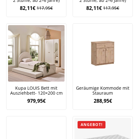
2 Stühle, ab 2–6 Jahre)
2 Stühle, ab 2–6 Jahre)
82,11
€
82,11
€
117,95
€
117,95
€
Ursprünglicher
Aktueller
Ursprüngliche
Aktueller
Preis
Preis
Preis
Preis
war:
ist:
war:
ist:
117,95€
82,11€.
117,95€
82,11€.
Kupa LOUIS Bett mit
Geräumige Kommode mit
Ausziehbett- 120×200 cm
Stauraum
979,95
€
288,95
€
ANGEBOT!