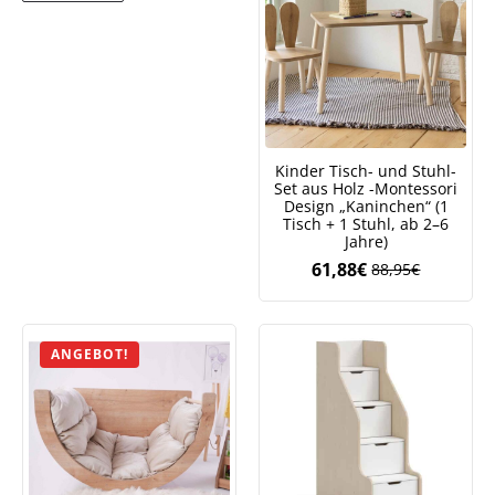
Kinder Tisch- und Stuhl-
Set aus Holz -Montessori
Design „Kaninchen“ (1
Tisch + 1 Stuhl, ab 2–6
Jahre)
61,88
€
88,95
€
Ursprüngliche
Aktueller
Preis
Preis
war:
ist:
88,95€
61,88€.
ANGEBOT!