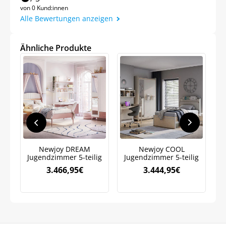
von 0 Kund:innen
Alle Bewertungen anzeigen
Ähnliche Produkte
Newjoy DREAM
Newjoy COOL
Jugendzimmer 5-teilig
Jugendzimmer 5-teilig
K
3.466,95
€
3.444,95
€