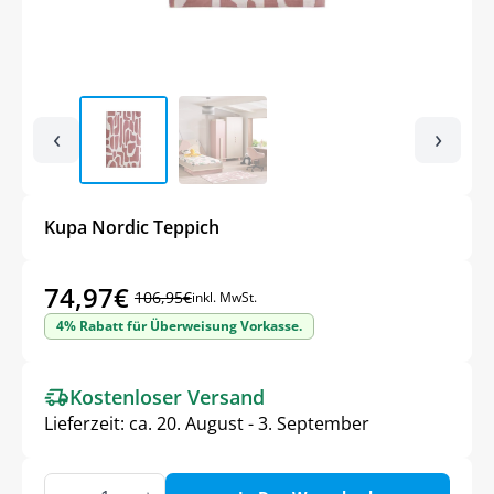
‹
›
Kupa Nordic Teppich
74,97
€
106,95
€
inkl. MwSt.
Ursprünglicher
Aktueller
4% Rabatt für Überweisung Vorkasse.
Preis
Preis
war:
ist:
Kostenloser Versand
106,95€
74,97€.
Lieferzeit:
ca. 20. August - 3. September
Kupa