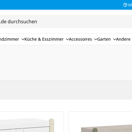
M
endzimmer
Küche & Esszimmer
Accessoires
Garten
Andere 