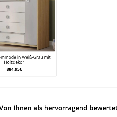
Bleiben Sie auf dem Laufenden über Neuigkeiten und Angebote
itere Informationen darüber, wie wir Ihre Daten für Marketingkommunikation
rarbeiten. Lesen Sie unsere
Datenschutzrichtlinie.
ommode in Weiß-Grau mit
Holzdekor
884,95
€
Von Ihnen als hervorragend bewerte