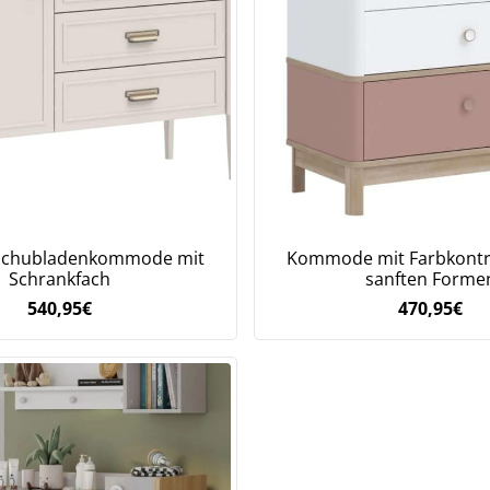
 Schubladenkommode mit
Kommode mit Farbkontr
Schrankfach
sanften Forme
Jetzt
5% Rabatt
540,95
€
470,95
€
auf Ihre erste Bestellung sichern!
Meinen Code senden