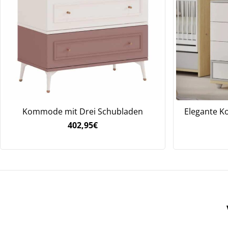
We
ve
Kommode mit Drei Schubladen
Elegante K
402,95
€