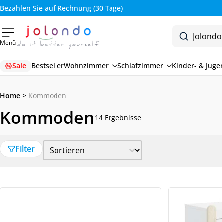
Bezahlen Sie auf Rechnung (30 Tage)
Menü
Sale
Bestseller
Wohnzimmer
Schlafzimmer
Kinder- & Jug
Home
>
Kommoden
Kommoden
14 Ergebnisse
Sort Price
Sort content
Filter