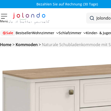
Bezahlen Sie auf Rechnung (30 Tage)
Menü
Sale
Bestseller
Wohnzimmer
Schlafzimmer
Kinder- & Jug
Home
>
Kommoden
>
Naturale Schubladenkommode mit S