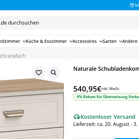
M
endzimmer
Küche & Esszimmer
Accessoires
Garten
Andere 
chrankfach
Naturale Schubladenko
540,95
€
inkl. MwSt.
4% Rabatt für Überweisung Vorka
Kostenloser Versand
Lieferzeit:
ca. 20. August - 