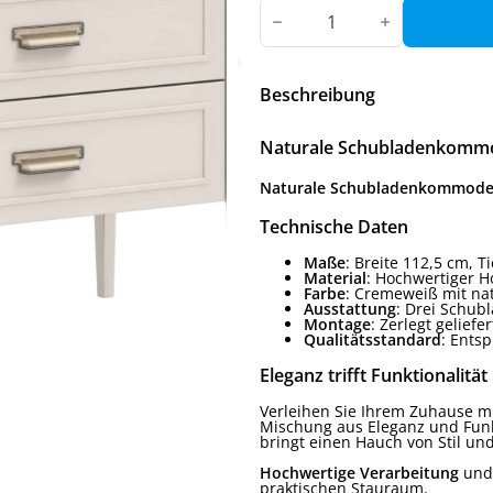
Naturale
Schubladenkommode
mit
Schrankfach
Menge
Beschreibung
Naturale Schubladenkommo
Naturale Schubladenkommode 
Technische Daten
Maße
: Breite 112,5 cm, 
Material
: Hochwertiger H
Farbe
: Cremeweiß mit na
Ausstattung
: Drei Schub
Montage
: Zerlegt gelief
Qualitätsstandard
: Ents
Eleganz trifft Funktionalität
Verleihen Sie Ihrem Zuhause mi
Mischung aus Eleganz und Funk
bringt einen Hauch von Stil un
Hochwertige Verarbeitung
und 
praktischen Stauraum.