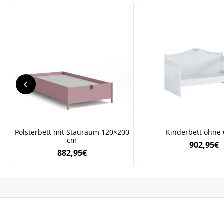
We
ve
Polsterbett mit Stauraum 120×200
Kinderbett ohne 
cm
902,95
€
882,95
€