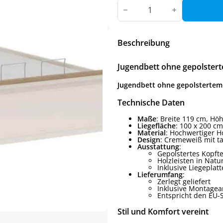
Jugendbett
ohne
gepolstertem
Kopfteil
–
100x200
Beschreibung
cm
Menge
Jugendbett ohne gepolstert
Jugendbett ohne gepolstertem 
Technische Daten
Maße
: Breite 119 cm, Hö
Liegefläche
: 100 x 200 cm
Material
: Hochwertiger H
Design
: Cremeweiß mit t
Ausstattung
:
Gepolstertes Kopfte
Holzleisten in Natu
Inklusive Liegeplat
Lieferumfang
:
Zerlegt geliefert
Inklusive Montagea
Entspricht den EU-
Stil und Komfort vereint