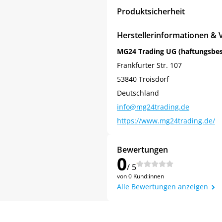
Produktsicherheit
Herstellerinformationen & 
MG24 Trading UG (haftungsbe
Frankfurter Str. 107
53840 Troisdorf
Deutschland
info@mg24trading.de
https://www.mg24trading.de/
Jetzt
5% Rabatt
Bewertungen
0
auf Ihre erste Bestellung sichern!
/ 5
von 0 Kund:innen
Alle Bewertungen anzeigen
Meinen Code senden