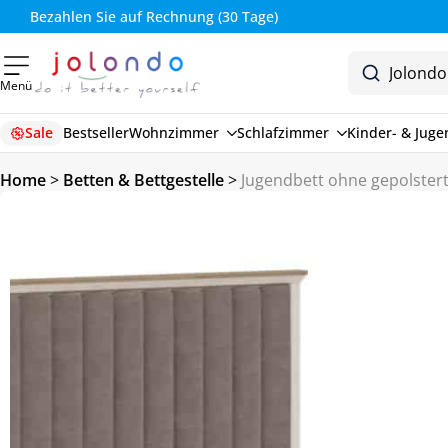
Bezahlen Sie auf Rechnung (30 Tage)
Menü
Sale
Bestseller
Wohnzimmer
Schlafzimmer
Kinder- & Jug
Home
>
Betten & Bettgestelle
>
Jugendbett ohne gepolster