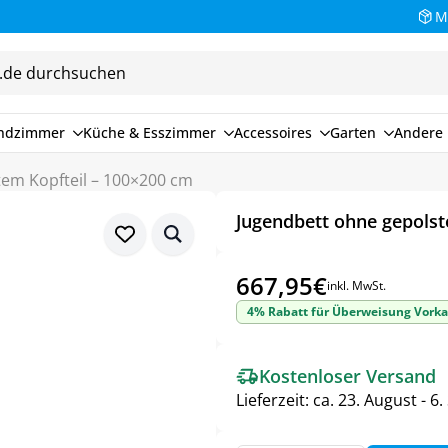
M
endzimmer
Küche & Esszimmer
Accessoires
Garten
Andere 
tem Kopfteil – 100×200 cm
Jugendbett ohne gepolst
667,95
€
inkl. MwSt.
4% Rabatt für Überweisung Vorka
Kostenloser Versand
Lieferzeit:
ca. 23. August - 