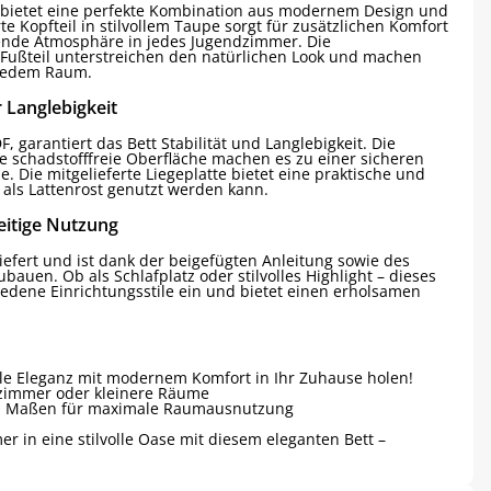
bietet eine perfekte Kombination aus modernem Design und
te Kopfteil in stilvollem Taupe sorgt für zusätzlichen Komfort
ende Atmosphäre in jedes Jugendzimmer. Die
 Fußteil unterstreichen den natürlichen Look und machen
 jedem Raum.
 Langlebigkeit
 garantiert das Bett Stabilität und Langlebigkeit. Die
ie schadstofffreie Oberfläche machen es zu einer sicheren
. Die mitgelieferte Liegeplatte bietet eine praktische und
 als Lattenrost genutzt werden kann.
eitige Nutzung
iefert und ist dank der beigefügten Anleitung sowie des
auen. Ob als Schlafplatz oder stilvolles Highlight – dieses
hiedene Einrichtungsstile ein und bietet einen erholsamen
olle Eleganz mit modernem Komfort in Ihr Zuhause holen!
dzimmer oder kleinere Räume
hen Maßen für maximale Raumausnutzung
r in eine stilvolle Oase mit diesem eleganten Bett –