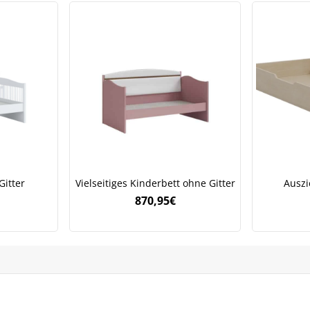
Bleiben Sie auf dem Laufenden über Neuigkeiten und Angebote
itere Informationen darüber, wie wir Ihre Daten für Marketingkommunikation
rarbeiten. Lesen Sie unsere
Datenschutzrichtlinie.
Gitter
Vielseitiges Kinderbett ohne Gitter
Auszi
870,95
€