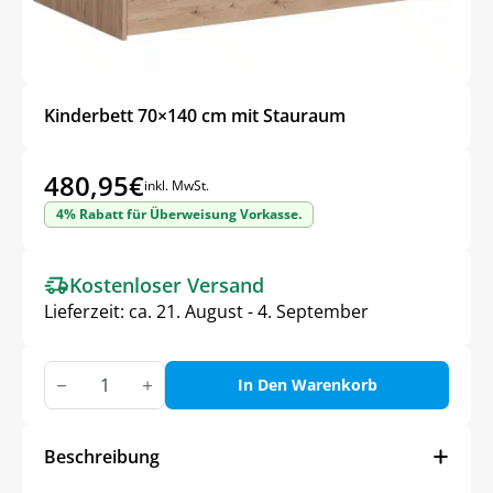
Kinderbett 70×140 cm mit Stauraum
480,95
€
inkl. MwSt.
4% Rabatt für Überweisung Vorkasse.
Kostenloser Versand
Lieferzeit:
ca. 21. August - 4. September
Kinderbett
70x140
In Den Warenkorb
cm
mit
Stauraum
Menge
Beschreibung