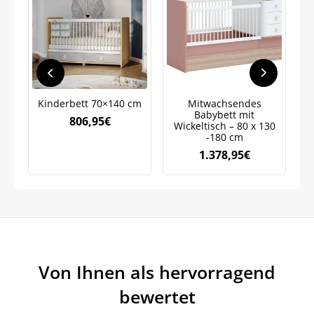
Jetzt
5% Rabatt
auf Ihre erste Bestellung sichern!
Kinderbett 70×140 cm
Mitwachsendes
Babybett mit
806,95
€
Wickeltisch – 80 x 130
Meinen Code senden
-180 cm
1.378,95
€
Bleiben Sie auf dem Laufenden über
Neuigkeiten und Angebote.
Weitere Informationen darüber, wie wir Ihre Daten für
Marketingkommunikation verarbeiten. Lesen Sie unsere
Datenschutzrichtlinie.
Von Ihnen als hervorragend
bewertet