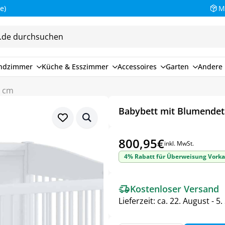
M
endzimmer
Küche & Esszimmer
Accessoires
Garten
Andere 
0 cm
Babybett mit Blumendeta
800,95
€
inkl. MwSt.
4% Rabatt für Überweisung Vorka
Kostenloser Versand
Lieferzeit:
ca. 22. August - 