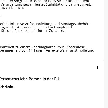
itsgitter sorgt dafür, dass Ihr Baby sicher und bequem
Verarbeitung gewährleistet Stabilität und Langlebigkeit,
 nutzen können.
d
liefert, inklusive Aufbauanleitung und Montagezubehör.
ung ist der Aufbau schnell und unkompliziert.
Stil und Funktionalität für Ihr Zuhause.
le Babybett zu einem unschlagbaren Preis!
Kostenlose
be innerhalb von 14 Tagen.
Perfekte Wahl für stilvolle und
Verantwortliche Person in der EU
schränkt)