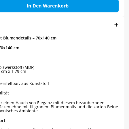
In Den Warenkorb
t Blumendetails – 70x140 cm
 70x140 cm
lzwerkstoff (MDF)
 cm x T 79 cm
rstellbar, aus Kunststoff
lität
er einen Hauch von Eleganz mit diesem bezaubernden
ckenlehne mit filigranem Blumenmotiv und die zarten Beine
rmonisches Ambiente.
ort