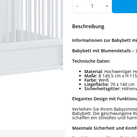
Babybett
mit
Blumendetails
–
70x140
cm
Beschreibung
Menge
Informationen zur Babybett mi
Babybett mit Blumendetails –
Technische Daten:
Material:
Hochwertiger Ho
Maße:
B 149,5 cm x H 115
Farbe:
Weiß
Liegefläche:
70 x 140 cm
Sicherheitsgitter:
Höhenve
Elegantes Design mit Funktiona
Verleihen Sie Ihrem Babyzimm
Babybett. Die geschwungene Rü
schaffen ein stilvolles und ha
Maximale Sicherheit und Komf