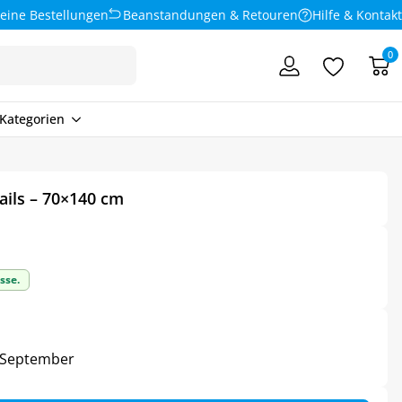
eine Bestellungen
Beanstandungen & Retouren
Hilfe & Kontakt
0
Kategorien
ils – 70×140 cm
sse.
5. September