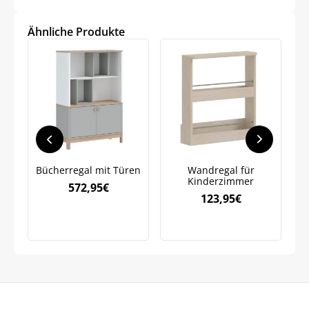
Ähnliche Produkte
Jetzt
5% Rabatt
auf Ihre erste Bestellung sichern!
Meinen Code senden
Bücherregal mit Türen
Wandregal für
Kinderzimmer
572,95
€
123,95
€
Bleiben Sie auf dem Laufenden über
Neuigkeiten und Angebote.
Weitere Informationen darüber, wie wir Ihre Daten für
Marketingkommunikation verarbeiten. Lesen Sie unsere
Datenschutzrichtlinie.