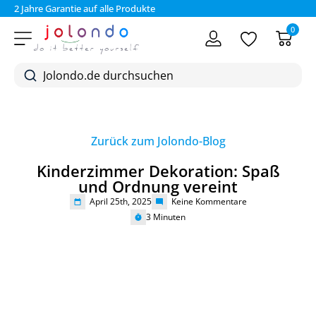
2 Jahre Garantie auf alle Produkte
Bez
0
Zurück zum Jolondo-Blog
Kinderzimmer Dekoration: Spaß
und Ordnung vereint
April 25th, 2025
Keine Kommentare
3
Minuten