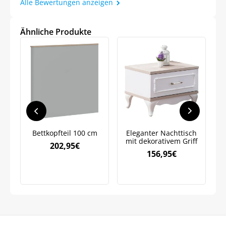
Alle Bewertungen anzeigen
Ähnliche Produkte
Jetzt
5% Rabatt
auf Ihre erste Bestellung sichern!
Meinen Code senden
Bettkopfteil 100 cm
Eleganter Nachttisch
mit dekorativem Griff
202,95
€
ge
156,95
€
Bleiben Sie auf dem Laufenden über
Neuigkeiten und Angebote.
Weitere Informationen darüber, wie wir Ihre Daten für
Marketingkommunikation verarbeiten. Lesen Sie unsere
Datenschutzrichtlinie.