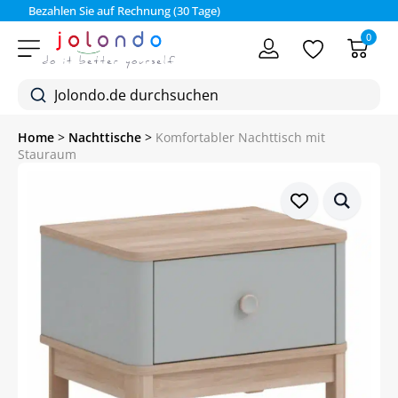
Bezahlen Sie auf Rechnung (30 Tage)
0
Home
>
Nachttische
>
Komfortabler Nachttisch mit
Stauraum