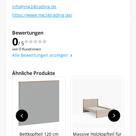
info@mg24trading.de
https://www.mg24trading.de/
Bewertungen
0
/ 5
von 0 Kund:innen
Alle Bewertungen anzeigen
Ähnliche Produkte
Jetzt
5% Rabatt
auf Ihre erste Bestellung sichern!
Bettkopfteil 120 cm
Massive Holzkopfteil für
Ko