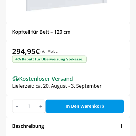
Kopfteil für Bett – 120 cm
294,95
€
inkl. MwSt.
4% Rabatt für Überweisung Vorkasse.
Kostenloser Versand
Lieferzeit:
ca. 20. August - 3. September
Kopfteil
für
In Den Warenkorb
Bett
–
120
cm
Beschreibung
Menge