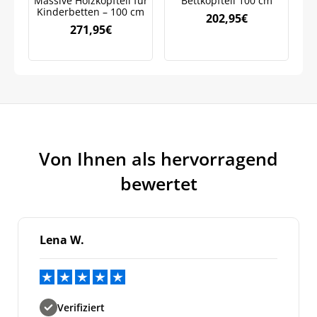
Massive Holzkopfteil für
Bettkopfteil 100 cm
Kinderbetten – 100 cm
B
202,95
€
271,95
€
Meinen Code senden
Bleiben Sie auf dem Laufenden über
Neuigkeiten und Angebote.
Weitere Informationen darüber, wie wir Ihre Daten für
Von Ihnen als hervorragend
Marketingkommunikation verarbeiten. Lesen Sie unsere
Datenschutzrichtlinie.
bewertet
Lena W.
Verifiziert