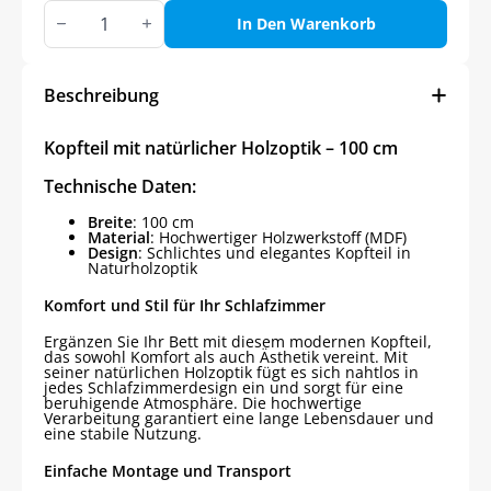
Kopfteil
mit
In Den Warenkorb
natürlicher
Holzoptik
–
100
Beschreibung
cm
Menge
Kopfteil mit natürlicher Holzoptik – 100 cm
Technische Daten:
Breite
: 100 cm
Material
: Hochwertiger Holzwerkstoff (MDF)
Design
: Schlichtes und elegantes Kopfteil in
Naturholzoptik
Komfort und Stil für Ihr Schlafzimmer
Ergänzen Sie Ihr Bett mit diesem modernen Kopfteil,
das sowohl Komfort als auch Ästhetik vereint. Mit
seiner natürlichen Holzoptik fügt es sich nahtlos in
jedes Schlafzimmerdesign ein und sorgt für eine
beruhigende Atmosphäre. Die hochwertige
Verarbeitung garantiert eine lange Lebensdauer und
eine stabile Nutzung.
Einfache Montage und Transport