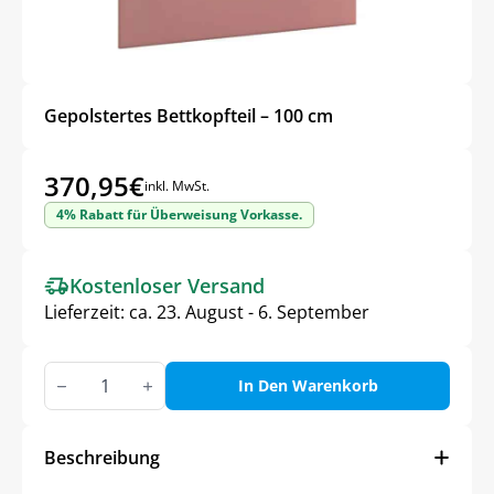
Gepolstertes Bettkopfteil – 100 cm
370,95
€
inkl. MwSt.
4% Rabatt für Überweisung Vorkasse.
Kostenloser Versand
Lieferzeit:
ca. 23. August - 6. September
Gepolstertes
Bettkopfteil
In Den Warenkorb
–
100
cm
Menge
Beschreibung