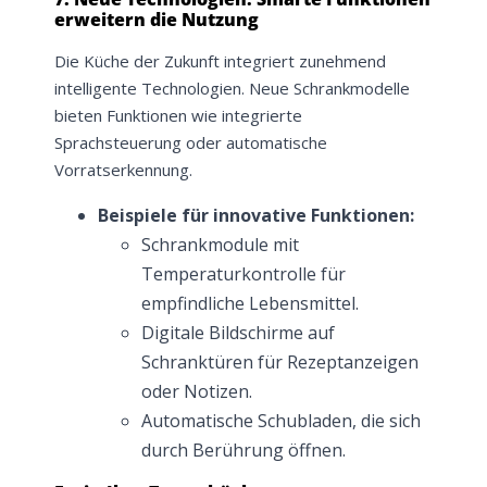
Bleiben Sie auf dem Laufenden über
erweitern die Nutzung
Neuigkeiten und Angebote.
Weitere Informationen darüber, wie wir Ihre Daten für
Die Küche der Zukunft integriert zunehmend
Marketingkommunikation verarbeiten. Lesen Sie unsere
Datenschutzrichtlinie.
intelligente Technologien. Neue Schrankmodelle
bieten Funktionen wie integrierte
Sprachsteuerung oder automatische
Vorratserkennung.
Beispiele für innovative Funktionen:
Schrankmodule mit
Temperaturkontrolle für
empfindliche Lebensmittel.
Digitale Bildschirme auf
Schranktüren für Rezeptanzeigen
oder Notizen.
Automatische Schubladen, die sich
durch Berührung öffnen.