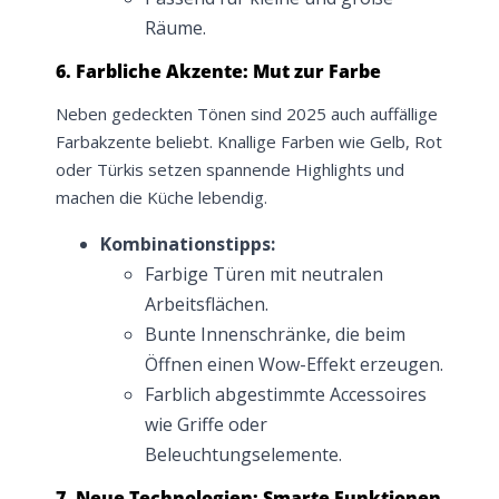
Räume.
6. Farbliche Akzente: Mut zur Farbe
Neben gedeckten Tönen sind 2025 auch auffällige
Farbakzente beliebt. Knallige Farben wie Gelb, Rot
oder Türkis setzen spannende Highlights und
machen die Küche lebendig.
Kombinationstipps:
Jetzt
5% Rabatt
Farbige Türen mit neutralen
Arbeitsflächen.
auf Ihre erste Bestellung sichern!
Bunte Innenschränke, die beim
Öffnen einen Wow-Effekt erzeugen.
Farblich abgestimmte Accessoires
wie Griffe oder
Meinen Code senden
Beleuchtungselemente.
7. Neue Technologien: Smarte Funktionen