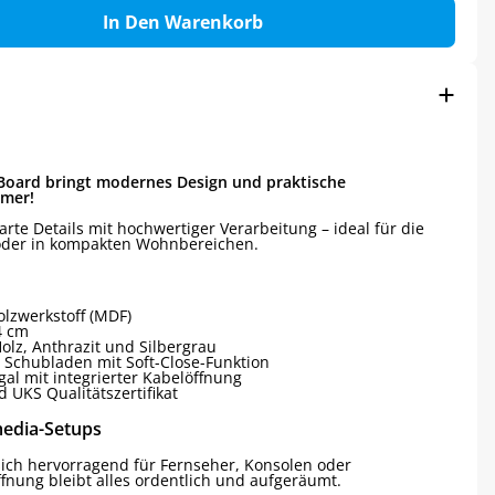
In Den Warenkorb
V-Board bringt modernes Design und praktische
mmer!
rte Details mit hochwertiger Verarbeitung – ideal für die
 oder in kompakten Wohnbereichen.
lzwerkstoff (MDF)
4 cm
lz, Anthrazit und Silbergrau
Schubladen mit Soft-Close-Funktion
gal mit integrierter Kabelöffnung
 UKS Qualitätszertifikat
media-Setups
 sich hervorragend für Fernseher, Konsolen oder
fnung bleibt alles ordentlich und aufgeräumt.