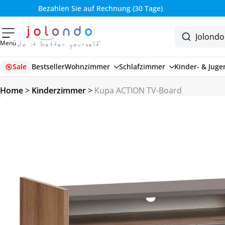
Bezahlen Sie auf Rechnung (30 Tage)
Menü
Sale
Bestseller
Wohnzimmer
Schlafzimmer
Kinder- & Jug
Home
>
Kinderzimmer
>
Kupa ACTION TV-Board