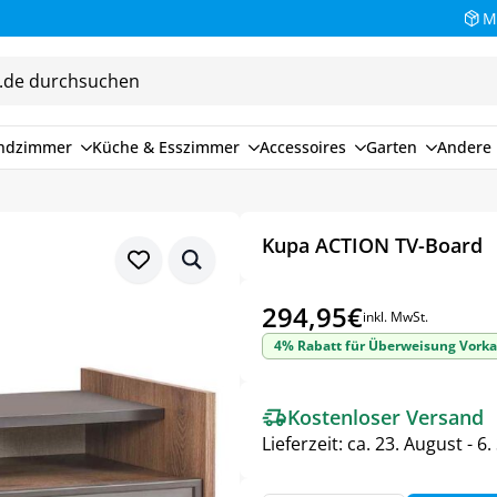
M
endzimmer
Küche & Esszimmer
Accessoires
Garten
Andere 
Kupa ACTION TV-Board
294,95
€
inkl. MwSt.
4% Rabatt für Überweisung Vorka
Kostenloser Versand
Lieferzeit:
ca. 23. August - 