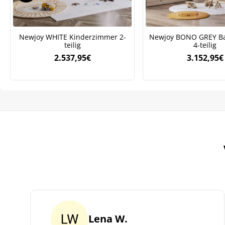
ve
Newjoy WHITE Kinderzimmer 2-
Newjoy BONO GREY B
teilig
4-teilig
2.537,95
€
3.152,95
€
Lena W.