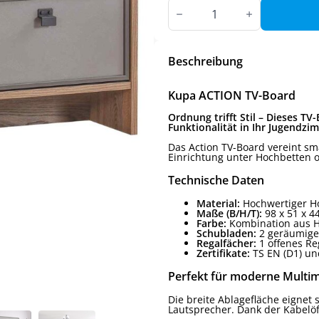
Kupa
ACTION
TV-
Board
Menge
Beschreibung
Kupa ACTION TV-Board
Ordnung trifft Stil – Dieses T
Funktionalität in Ihr Jugendzi
Das Action TV-Board vereint sma
Einrichtung unter Hochbetten
Technische Daten
Material:
Hochwertiger Ho
Maße (B/H/T):
98 x 51 x 4
Farbe:
Kombination aus Ho
Schubladen:
2 geräumige 
Regalfächer:
1 offenes Re
Zertifikate:
TS EN (D1) und
Perfekt für moderne Multi
Die breite Ablagefläche eignet
Lautsprecher. Dank der Kabelöf