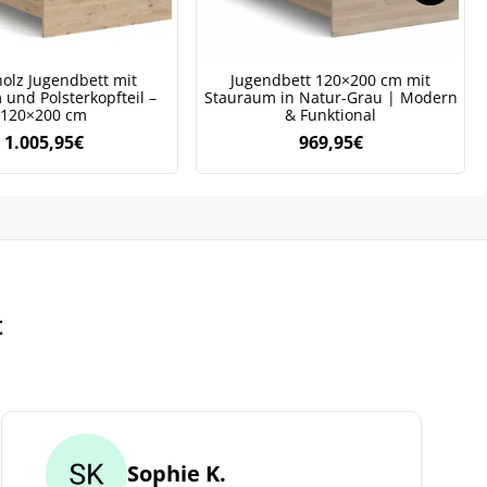
olz Jugendbett mit
Jugendbett 120×200 cm mit
und Polsterkopfteil –
Stauraum in Natur-Grau | Modern
120×200 cm
& Funktional
1.005,95
€
969,95
€
t
Sophie K.