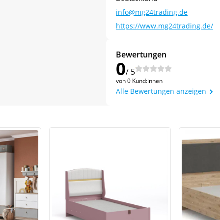
info@mg24trading.de
https://www.mg24trading.de/
Bewertungen
0
/ 5
von 0 Kund:innen
Alle Bewertungen anzeigen
Jetzt
5% Rabatt
auf Ihre erste Bestellung sichern!
Meinen Code senden
Bleiben Sie auf dem Laufenden über Neuigkeiten und Angebote
itere Informationen darüber, wie wir Ihre Daten für Marketingkommunikation