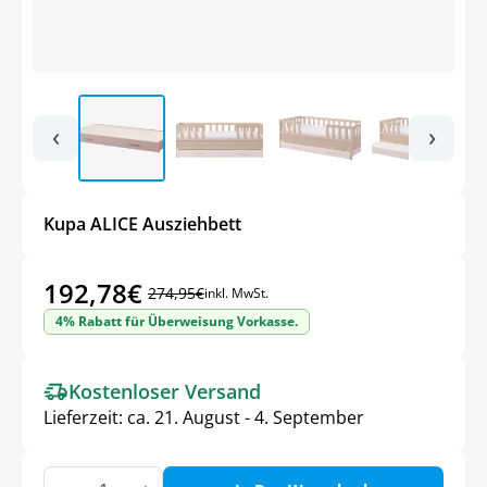
‹
›
Kupa ALICE Ausziehbett
192,78
€
274,95
€
inkl. MwSt.
Ursprünglicher
Aktueller
4% Rabatt für Überweisung Vorkasse.
Preis
Preis
war:
ist:
Kostenloser Versand
274,95€
192,78€.
Lieferzeit:
ca. 21. August - 4. September
Kupa