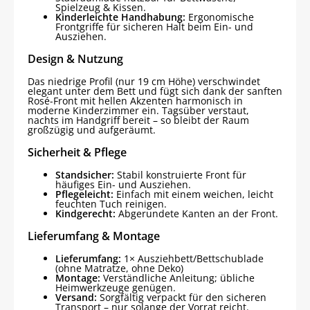
Spielzeug & Kissen.
Kinderleichte Handhabung:
Ergonomische
Frontgriffe für sicheren Halt beim Ein- und
Ausziehen.
Design & Nutzung
Das niedrige Profil (nur 19 cm Höhe) verschwindet
elegant unter dem Bett und fügt sich dank der sanften
Rosé-Front mit hellen Akzenten harmonisch in
moderne Kinderzimmer ein. Tagsüber verstaut,
nachts im Handgriff bereit – so bleibt der Raum
großzügig und aufgeräumt.
Sicherheit & Pflege
Standsicher:
Stabil konstruierte Front für
häufiges Ein- und Ausziehen.
Pflegeleicht:
Einfach mit einem weichen, leicht
feuchten Tuch reinigen.
Kindgerecht:
Abgerundete Kanten an der Front.
Lieferumfang & Montage
Lieferumfang:
1× Ausziehbett/Bettschublade
(ohne Matratze, ohne Deko)
Montage:
Verständliche Anleitung; übliche
Heimwerkzeuge genügen.
Versand:
Sorgfältig verpackt für den sicheren
Transport – nur solange der Vorrat reicht.