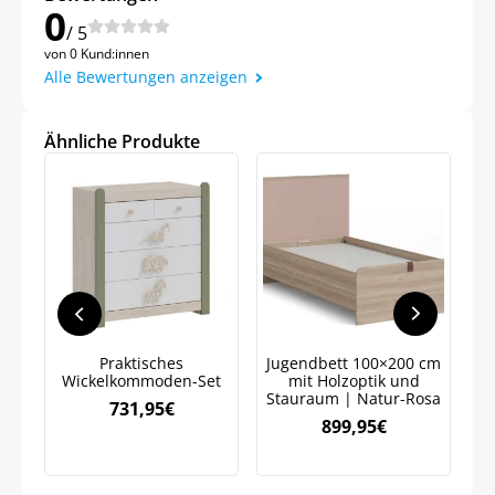
0
/ 5
von 0 Kund:innen
Alle Bewertungen anzeigen
Jetzt
5% Rabatt
Ähnliche Produkte
auf Ihre erste Bestellung sichern!
Meinen Code senden
Praktisches
Jugendbett 100×200 cm
Bleiben Sie auf dem Laufenden über
Wickelkommoden-Set
mit Holzoptik und
J
Neuigkeiten und Angebote.
Stauraum | Natur-Rosa
731,95
€
Weitere Informationen darüber, wie wir Ihre Daten für
899,95
€
Marketingkommunikation verarbeiten. Lesen Sie unsere
Datenschutzrichtlinie.