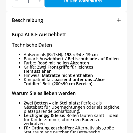
ALICE
In Den Warenkorb
Ausziehbett
Menge
Beschreibung
Kupa ALICE Ausziehbett
Technische Daten
Außenmaß (B×T×H):
198 × 94 × 19 cm
Bauart:
Ausziehbett / Bettschublade auf Rollen
Farbe:
Rosé mit hellen Akzenten
Griffe:
Zwei Frontgriffe für leichtes
Herausziehen
Hinweis:
Matratze nicht enthalten
Kompatibilität:
passend unter das „Alice
Toddler“ Bett (200×90 cm Bereich)
Warum Sie es lieben werden
Zwei Betten – ein Stellplatz:
Perfekt als
Gästebett für Übernachtungen oder als tägliche,
platzsparende Schlaflösung.
Leichtgängig & leise:
Rollen laufen sanft – ideal
für Kinderzimmer, ohne den Boden zu
verkratzen.
Für Ordnung geschaffen:
Alternativ als große
Stauraumlade nutzbar für Bettwäsche,