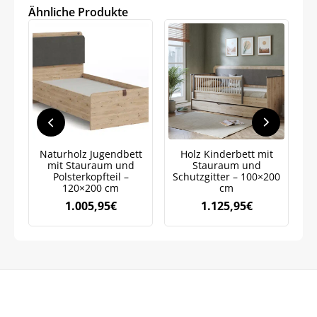
Ähnliche Produkte
Naturholz Jugendbett
Holz Kinderbett mit
mit Stauraum und
Stauraum und
Polsterkopfteil –
Schutzgitter – 100×200
120×200 cm
cm
1.005,95
€
1.125,95
€
Jetzt
5% Rabatt
auf Ihre erste Bestellung sichern!