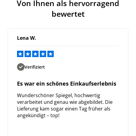
Meinen Code senden
Von Ihnen als hervorragend
bewertet
Bleiben Sie auf dem Laufenden über
Neuigkeiten und Angebote.
Weitere Informationen darüber, wie wir Ihre Daten für
Marketingkommunikation verarbeiten. Lesen Sie unsere
Lena W.
Datenschutzrichtlinie.
Verifiziert
Es war ein schönes Einkaufserlebnis
Wunderschöner Spiegel, hochwertig
verarbeitet und genau wie abgebildet. Die
Lieferung kam sogar einen Tag früher als
angekündigt – top!