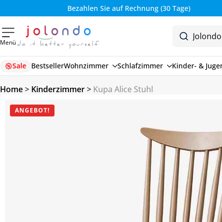
Bezahlen Sie auf Rechnung (30 Tage)
Menü
Sale
Bestseller
Wohnzimmer
Schlafzimmer
Kinder- & Jug
Home
>
Kinderzimmer
>
Kupa Alice Stuhl
ANGEBOT!