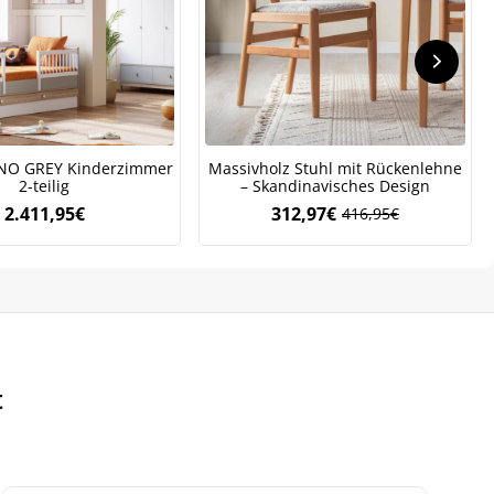
NO GREY Kinderzimmer
Massivholz Stuhl mit Rückenlehne
2-teilig
– Skandinavisches Design
2.411,95
€
312,97
€
416,95
€
Ursprünglicher
Aktueller
Preis
Preis
war:
ist:
416,95€
312,97€.
t