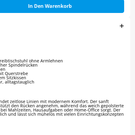
In Den Warenkorb
hreibtischstuhl ohne Armlehnen
her Spindelrücken
sen
mit Querstrebe
em Sitzkissen
r, alltagstauglich
ndet zeitlose Linien mit modernem Komfort. Der sanft
tützt den Rücken angenehm, während das weich gepolsterte
 bei Mahlzeiten, Hausaufgaben oder Home-Office sorgt. Der
lich und lässt sich mühelos mit vielen Einrichtungskonzepten