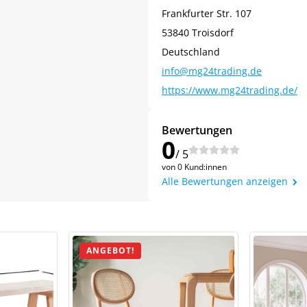
Frankfurter Str. 107
53840 Troisdorf
Deutschland
info@mg24trading.de
https://www.mg24trading.de/
Bewertungen
0
/ 5
Jetzt
5% Rabatt
von 0 Kund:innen
Alle Bewertungen anzeigen
auf Ihre erste Bestellung sichern!
ANGEBOT!
Meinen Code senden
Bleiben Sie auf dem Laufenden über Neuigkeiten und Angebote