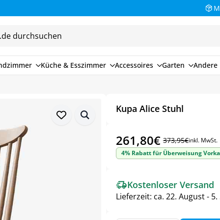
M
endzimmer
Küche & Esszimmer
Accessoires
Garten
Andere 
Kupa Alice Stuhl
261,80
€
373,95
€
inkl. MwSt.
Ursprünglicher
Aktueller
4% Rabatt für Überweisung Vorka
Preis
Preis
war:
ist:
Kostenloser Versand
373,95€
261,80€.
Lieferzeit:
ca. 22. August - 