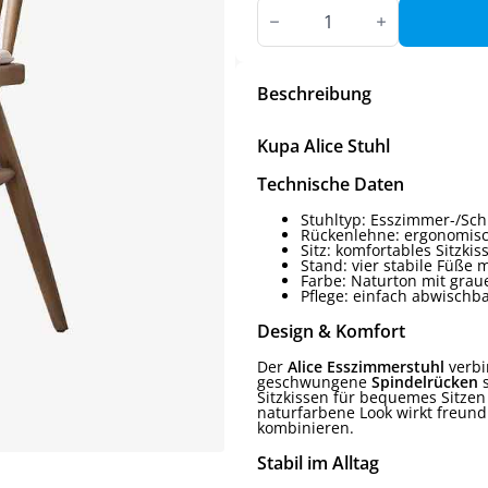
Kupa
Alice
Stuhl
Menge
Beschreibung
Kupa Alice Stuhl
Technische Daten
Stuhltyp: Esszimmer-/Sc
Rückenlehne: ergonomisc
Sitz: komfortables Sitzkis
Stand: vier stabile Füße 
Farbe: Naturton mit grau
Pflege: einfach abwischba
Design & Komfort
Der
Alice Esszimmerstuhl
verbi
geschwungene
Spindelrücken
s
Sitzkissen für bequemes Sitzen
naturfarbene Look wirkt freund
kombinieren.
Stabil im Alltag