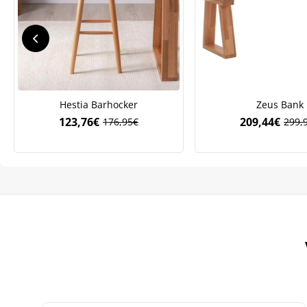
We
ve
Hestia Barhocker
Zeus Bank
123,76
€
209,44
€
176,95
€
299,
Ursprünglicher
Aktueller
Ursp
Aktue
Preis
Preis
Preis
Preis
war:
ist:
war:
ist:
176,95€
123,76€.
299,
209,4