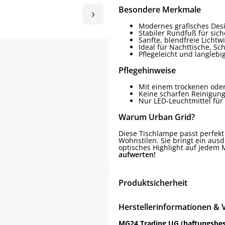
Besondere Merkmale
›
Modernes grafisches Desi
Stabiler Rundfuß für sic
Sanfte, blendfreie Lichtw
Ideal für Nachttische, Sc
Pflegeleicht und langlebi
Pflegehinweise
Mit einem trockenen oder
Keine scharfen Reinigun
Nur LED-Leuchtmittel für 
Warum Urban Grid?
Diese Tischlampe passt perfekt
Wohnstilen. Sie bringt ein ausd
optisches Highlight auf jedem
aufwerten!
Produktsicherheit
Herstellerinformationen & 
MG24 Trading UG (haftungsbe