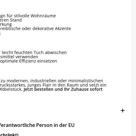
gn für stilvolle Wohnräume
heren Stand
irkung
hreibtische oder dekorative Akzente
g
 leicht feuchten Tuch abwischen
gsmittel verwenden
optimale Effizienz einsetzen
 zu modernen, industriellen oder minimalistischen
rucksstarkes, junges Flair in den Raum und setzt ein
 Möbelstück.
Jetzt bestellen und Ihr Zuhause sofort
Verantwortliche Person in der EU
schränkt)