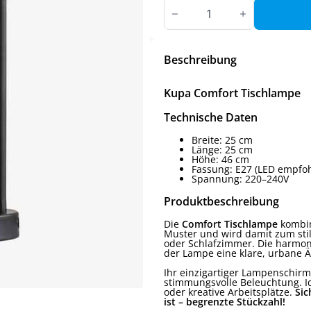
Kupa
Comfort
Tischlampe
Menge
Beschreibung
Kupa Comfort Tischlampe
Technische Daten
Breite: 25 cm
Länge: 25 cm
Höhe: 46 cm
Fassung: E27 (LED empfo
Spannung: 220–240V
Produktbeschreibung
Die
Comfort Tischlampe
kombin
Muster und wird damit zum stil
oder Schlafzimmer. Die harmon
der Lampe eine klare, urbane Äs
Ihr einzigartiger Lampenschirm
stimmungsvolle Beleuchtung. I
oder kreative Arbeitsplätze.
Sic
ist – begrenzte Stückzahl!