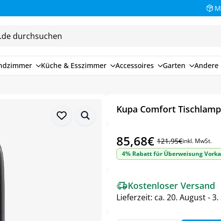
M
endzimmer
Küche & Esszimmer
Accessoires
Garten
Andere 
Kupa Comfort Tischlam
85,68
€
121,95
€
inkl. MwSt.
Ursprünglicher
Aktueller
4% Rabatt für Überweisung Vorka
Preis
Preis
war:
ist:
Kostenloser Versand
121,95€
85,68€.
Lieferzeit:
ca. 20. August - 