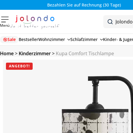
Bezahlen Sie auf Rechnung (30 Tage)
Menü
Sale
Bestseller
Wohnzimmer
Schlafzimmer
Kinder- & Jug
Home
>
Kinderzimmer
>
Kupa Comfort Tischlampe
ANGEBOT!