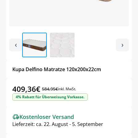
‹
›
Kupa Delfino Matratze 120x200x22cm
409,36
€
584,95
€
inkl. MwSt.
Ursprünglicher
Aktueller
4% Rabatt für Überweisung Vorkasse.
Preis
Preis
war:
ist:
Kostenloser Versand
584,95€
409,36€.
Lieferzeit:
ca. 22. August - 5. September