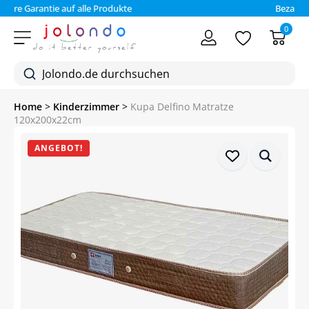
Bezahlen Sie auf Rechnung (30 Tage)
0
Home
>
Kinderzimmer
>
Kupa Delfino Matratze
120x200x22cm
ANGEBOT!