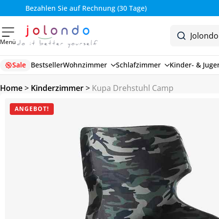
Bezahlen Sie auf Rechnung (30 Tage)
Menü
Sale
Bestseller
Wohnzimmer
Schlafzimmer
Kinder- & Jug
Home
>
Kinderzimmer
>
Kupa Drehstuhl Camp
ANGEBOT!