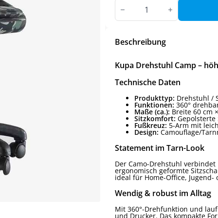
Kupa
Drehstuhl
Camp
Menge
Beschreibung
Kupa Drehstuhl Camp – höh
Technische Daten
Produkttyp:
Drehstuhl / 
Funktionen:
360° drehbar
Maße (ca.):
Breite 60 cm 
Sitzkomfort:
Gepolsterte 
Fußkreuz:
5-Arm mit leic
Design:
Camouflage/Tarn
Statement im Tarn-Look
Der Camo-Drehstuhl verbindet m
ergonomisch geformte Sitzscha
ideal für Home-Office, Jugend
Wendig & robust im Alltag
Mit 360°-Drehfunktion und lau
und Drucker. Das kompakte For