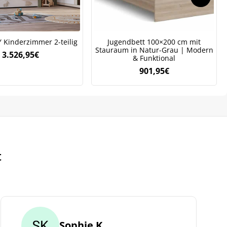
 Kinderzimmer 2-teilig
Jugendbett 100×200 cm mit
Stauraum in Natur-Grau | Modern
3.526,95
€
& Funktional
901,95
€
t
Sophie K.