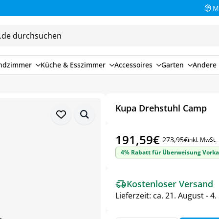
M
endzimmer
Küche & Esszimmer
Accessoires
Garten
Andere 
Kupa Drehstuhl Camp
191,59
€
273,95
€
inkl. MwSt.
Ursprünglicher
Aktueller
4% Rabatt für Überweisung Vorka
Preis
Preis
war:
ist:
Kostenloser Versand
273,95€
191,59€.
Lieferzeit:
ca. 21. August - 