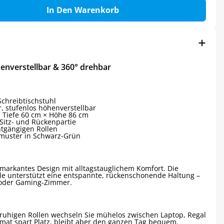
In Den Warenkorb
enverstellbar & 360° drehbar
Schreibtischstuhl
, stufenlos höhenverstellbar
× Tiefe 60 cm × Höhe 86 cm
Sitz- und Rückenpartie
htgängigen Rollen
muster in Schwarz-Grün
arkantes Design mit alltags­tauglichem Komfort. Die
le unterstützt eine entspannte, rückenschonende Haltung –
- oder Gaming-Zimmer.
fruhigen Rollen wechseln Sie mühelos zwischen Laptop, Regal
mat spart Platz, bleibt aber den ganzen Tag bequem.