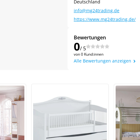
Deutschland
info@mg24trading.de
https://www.mg24trading.de/
Bewertungen
0
/ 5
von 0 Kund:innen
Alle Bewertungen anzeigen
Jetzt
5% Rabatt
auf Ihre erste Bestellung sichern!
Meinen Code senden
Bleiben Sie auf dem Laufenden über Neuigkeiten und Angebote
itere Informationen darüber, wie wir Ihre Daten für Marketingkommunikation