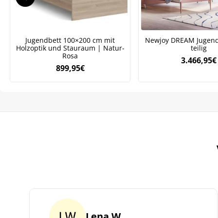
ve
Jugendbett 100×200 cm mit
Newjoy DREAM Jugend
Holzoptik und Stauraum | Natur-
teilig
Rosa
3.466,95
€
899,95
€
Lena W.