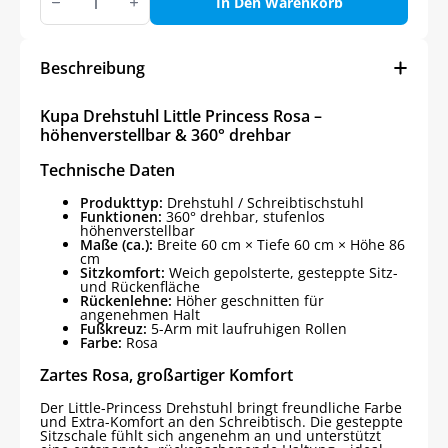
Drehstuhl
In Den Warenkorb
Little
Princess
Rosa
Menge
Beschreibung
Kupa Drehstuhl Little Princess Rosa –
höhenverstellbar & 360° drehbar
Technische Daten
Produkttyp:
Drehstuhl / Schreibtischstuhl
Funktionen:
360° drehbar, stufenlos
höhenverstellbar
Maße (ca.):
Breite 60 cm × Tiefe 60 cm × Höhe 86
cm
Sitzkomfort:
Weich gepolsterte, gesteppte Sitz-
und Rückenfläche
Rückenlehne:
Höher geschnitten für
angenehmen Halt
Fußkreuz:
5-Arm mit laufruhigen Rollen
Farbe:
Rosa
Zartes Rosa, großartiger Komfort
Der Little-Princess Drehstuhl bringt freundliche Farbe
und Extra-Komfort an den Schreibtisch. Die gesteppte
Sitzschale fühlt sich angenehm an und unterstützt