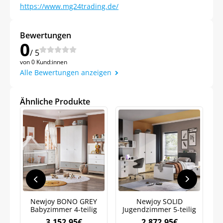
https://www.mg24trading.de/
Bewertungen
0
/ 5
von 0 Kund:innen
Alle Bewertungen anzeigen
Ähnliche Produkte
Jetzt
5% Rabatt
Newjoy BONO GREY
Newjoy SOLID
K
Babyzimmer 4-teilig
Jugendzimmer 5-teilig
auf Ihre erste Bestellung sichern!
R
3.152,95
€
2.872,95
€