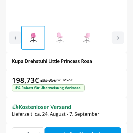
‹
›
Kupa Drehstuhl Little Princess Rosa
198,73
€
283,95
€
inkl. MwSt.
Ursprünglicher
Aktueller
4% Rabatt für Überweisung Vorkasse.
Preis
Preis
war:
ist:
Kostenloser Versand
283,95€
198,73€.
Lieferzeit:
ca. 24. August - 7. September
Kupa