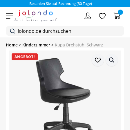
Bezahlen Sie auf Rechnung (30 Tage)
0
Home
>
Kinderzimmer
>
Kupa Drehstuhl Schwarz
ANGEBOT!