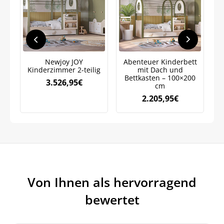
Jetzt
5% Rabatt
auf Ihre erste Bestellung sichern!
Newjoy JOY
Abenteuer Kinderbett
Po
Kinderzimmer 2-teilig
mit Dach und
m
Bettkasten – 100×200
3.526,95
€
cm
Meinen Code senden
2.205,95
€
Bleiben Sie auf dem Laufenden über
Neuigkeiten und Angebote.
Weitere Informationen darüber, wie wir Ihre Daten für
Marketingkommunikation verarbeiten. Lesen Sie unsere
Datenschutzrichtlinie.
Von Ihnen als hervorragend
bewertet