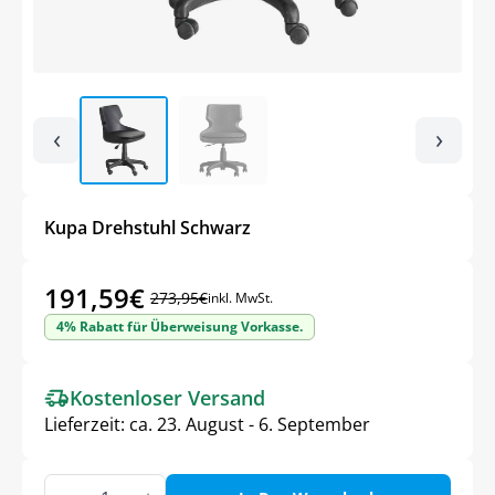
‹
›
Kupa Drehstuhl Schwarz
191,59
€
273,95
€
inkl. MwSt.
Ursprünglicher
Aktueller
4% Rabatt für Überweisung Vorkasse.
Preis
Preis
war:
ist:
Kostenloser Versand
273,95€
191,59€.
Lieferzeit:
ca. 23. August - 6. September
Kupa