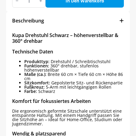
Drehstuhl
In Den Warenkorb
Schwarz
Menge
Beschreibung
Kupa Drehstuhl Schwarz – höhenverstellbar &
360° drehbar
Technische Daten
Produkttyp:
Drehstuhl / Schreibtischstuhl
Funktionen:
360° drehbar, stufenlos
höhenverstellbar
Maße (ca.):
Breite 60 cm × Tiefe 60 cm × Höhe 86
cm
Sitzkomfort:
Gepolsterte Sitz- und Rückenpartie
Fußkreuz:
5-Arm mit leichtgängigen Rollen
Farbe:
Schwarz
Komfort für fokussiertes Arbeiten
Die ergonomisch geformte Sitzschale unterstützt eine
entspannte Haltung. Mit einem Handgriff passen Sie
die Sitzhöhe an – ideal für Home-Office, Studium oder
Jugendzimmer.
Wendig & platzsparend