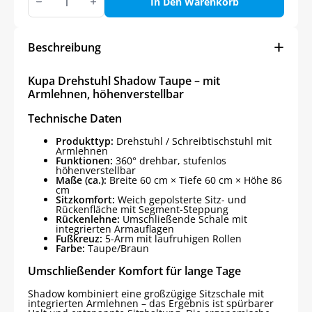
Drehstuhl
In Den Warenkorb
Shadow
Taupe
Menge
Beschreibung
Kupa Drehstuhl Shadow Taupe – mit
Armlehnen, höhenverstellbar
Technische Daten
Produkttyp:
Drehstuhl / Schreibtischstuhl mit
Armlehnen
Funktionen:
360° drehbar, stufenlos
höhenverstellbar
Maße (ca.):
Breite 60 cm × Tiefe 60 cm × Höhe 86
cm
Sitzkomfort:
Weich gepolsterte Sitz- und
Rückenfläche mit Segment-Steppung
Rückenlehne:
Umschließende Schale mit
integrierten Armauflagen
Fußkreuz:
5-Arm mit laufruhigen Rollen
Farbe:
Taupe/Braun
Umschließender Komfort für lange Tage
Shadow kombiniert eine großzügige Sitzschale mit
integrierten Armlehnen – das Ergebnis ist spürbarer