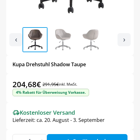
‹
›
Kupa Drehstuhl Shadow Taupe
204,68
€
291,95
€
inkl. MwSt.
Ursprünglicher
Aktueller
4% Rabatt für Überweisung Vorkasse.
Preis
Preis
war:
ist:
Kostenloser Versand
291,95€
204,68€.
Lieferzeit:
ca. 20. August - 3. September
Kupa