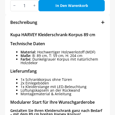
Kupa
HARVEY
In Den Warenkorb
Kleiderschrank-
Korpus
89
cm
Beschreibung
Menge
Kupa HARVEY Kleiderschrank-Korpus 89 cm
Technische Daten
Material:
Hochwertiger Holzwerkstoff (MDF)
Maße:
B: 89 cm, T: 59 cm, H: 204 cm
Farbe:
Dunkelgrauer Korpus mit natürlichem
Holzdekor
Lieferumfang
1x Schrankkorpus ohne Türen
2x Einlegeböden
1x Kleiderstange mit LED-Beleuchtung
Lüftungskapseln an der Rückwand
Montagematerial & Anleitung
Modularer Start für Ihre Wunschgarderobe
Gestalten Sie Ihren Kleiderschrank ganz nach Bedarf
– mit dem 89 cm breiten Harvey Korpus!