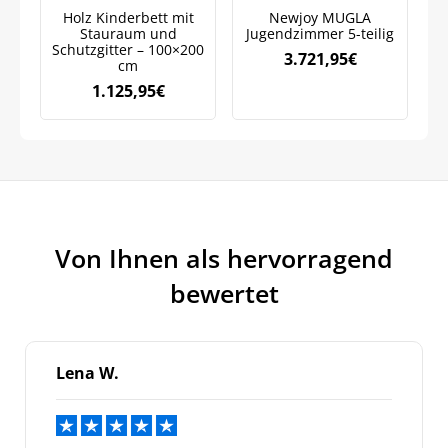
auf Ihre erste Bestellung sichern!
Holz Kinderbett mit
Newjoy MUGLA
Stauraum und
Jugendzimmer 5-teilig
Schutzgitter – 100×200
A
3.721,95
€
cm
1.125,95
€
Meinen Code senden
Bleiben Sie auf dem Laufenden über
Neuigkeiten und Angebote.
Weitere Informationen darüber, wie wir Ihre Daten für
Marketingkommunikation verarbeiten. Lesen Sie unsere
Von Ihnen als hervorragend
Datenschutzrichtlinie.
bewertet
Lena W.