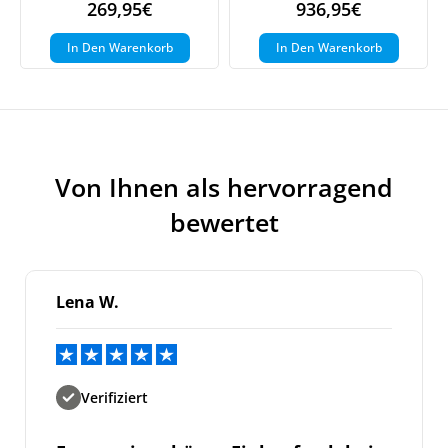
269,95
€
936,95
€
In Den Warenkorb
In Den Warenkorb
Von Ihnen als hervorragend
bewertet
Lena W.
Jetzt
5% Rabatt
Verifiziert
auf Ihre erste Bestellung sichern!