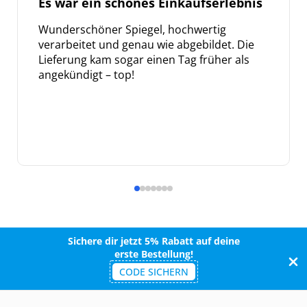
Es war ein schönes Einkaufserlebnis
Wunderschöner Spiegel, hochwertig
verarbeitet und genau wie abgebildet. Die
Lieferung kam sogar einen Tag früher als
Meinen Code senden
angekündigt – top!
Bleiben Sie auf dem Laufenden über
Neuigkeiten und Angebote.
Weitere Informationen darüber, wie wir Ihre Daten für
Marketingkommunikation verarbeiten. Lesen Sie unsere
Datenschutzrichtlinie.
Sichere dir jetzt 5% Rabatt auf deine
erste Bestellung!
CODE SICHERN