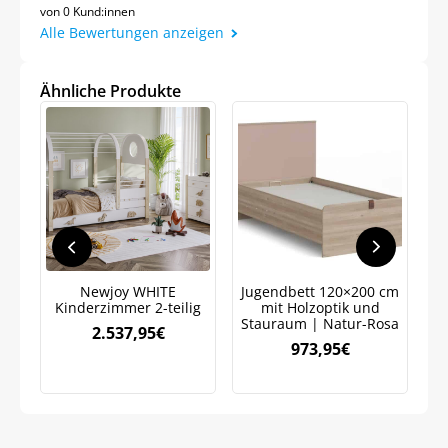
von 0 Kund:innen
Alle Bewertungen anzeigen
Ähnliche Produkte
Jetzt
5% Rabatt
auf Ihre erste Bestellung sichern!
Meinen Code senden
Newjoy WHITE
Jugendbett 120×200 cm
Kinderzimmer 2-teilig
mit Holzoptik und
Bleiben Sie auf dem Laufenden über
Stauraum | Natur-Rosa
2.537,95
€
Neuigkeiten und Angebote.
973,95
€
Weitere Informationen darüber, wie wir Ihre Daten für
Marketingkommunikation verarbeiten. Lesen Sie unsere
Datenschutzrichtlinie.