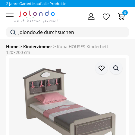
te
Bezahlen Sie auf Rechnung (30 Tage)
0
Home
>
Kinderzimmer
>
Kupa HOUSES Kinderbett –
120×200 cm