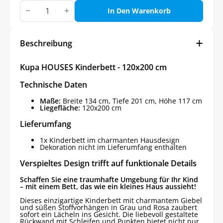
Kupa
HOUSES
In Den Warenkorb
Kinderbett
-
120x200
cm
Beschreibung
Menge
Kupa HOUSES Kinderbett - 120x200 cm
Technische Daten
Maße:
Breite 134 cm, Tiefe 201 cm, Höhe 117 cm
Liegefläche:
120x200 cm
Lieferumfang
1x Kinderbett im charmanten Hausdesign
Dekoration nicht im Lieferumfang enthalten
Verspieltes Design trifft auf funktionale Details
Schaffen Sie eine traumhafte Umgebung für Ihr Kind
– mit einem Bett, das wie ein kleines Haus aussieht!
Dieses einzigartige Kinderbett mit charmantem Giebel
und süßen Stoffvorhängen in Grau und Rosa zaubert
sofort ein Lächeln ins Gesicht. Die liebevoll gestaltete
Rückwand mit Schleifen und Punkten bietet nicht nur