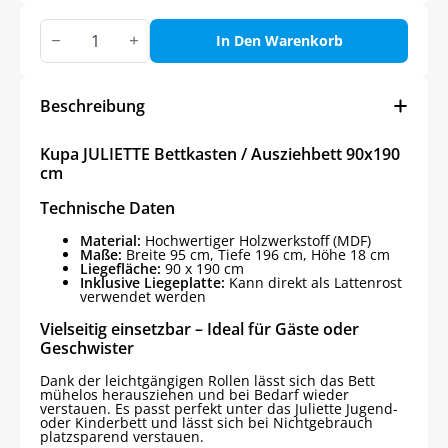
Kupa
JULIETTE
In Den Warenkorb
Bettkasten
/
Ausziehbett
90x190
Beschreibung
cm
Menge
Kupa JULIETTE Bettkasten / Ausziehbett 90x190
cm
Technische Daten
Material:
Hochwertiger Holzwerkstoff (MDF)
Maße:
Breite 95 cm, Tiefe 196 cm, Höhe 18 cm
Liegefläche:
90 x 190 cm
Inklusive Liegeplatte:
Kann direkt als Lattenrost
verwendet werden
Vielseitig einsetzbar – Ideal für Gäste oder
Geschwister
Dank der leichtgängigen Rollen lässt sich das Bett
mühelos herausziehen und bei Bedarf wieder
verstauen. Es passt perfekt unter das Juliette Jugend-
oder Kinderbett und lässt sich bei Nichtgebrauch
platzsparend verstauen.