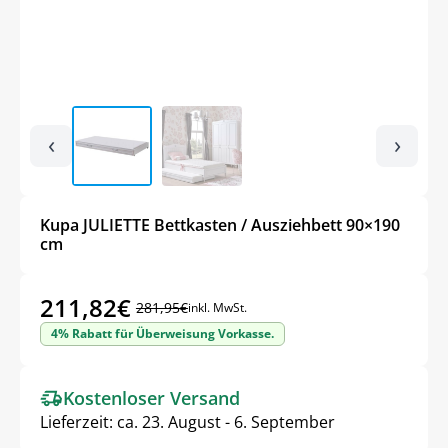
‹
›
Kupa JULIETTE Bettkasten / Ausziehbett 90×190
cm
211,82
€
281,95
€
inkl. MwSt.
Ursprünglicher
Aktueller
4% Rabatt für Überweisung Vorkasse.
Preis
Preis
war:
ist:
Kostenloser Versand
281,95€
211,82€.
Lieferzeit:
ca. 23. August - 6. September