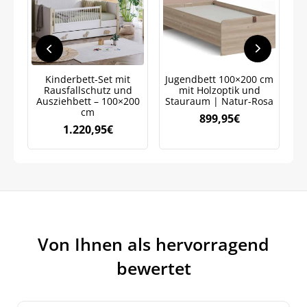
Jetzt
5% Rabatt
auf Ihre erste Bestellung sichern!
Kinderbett-Set mit
Jugendbett 100×200 cm
J
Rausfallschutz und
mit Holzoptik und
mi
Ausziehbett – 100×200
Stauraum | Natur-Rosa
cm
899,95
€
Meinen Code senden
1.220,95
€
Bleiben Sie auf dem Laufenden über
Neuigkeiten und Angebote.
Weitere Informationen darüber, wie wir Ihre Daten für
Marketingkommunikation verarbeiten. Lesen Sie unsere
Datenschutzrichtlinie.
Von Ihnen als hervorragend
bewertet