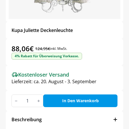
Kupa Juliette Deckenleuchte
88,06
€
124,95
€
inkl. MwSt.
Ursprünglicher
Aktueller
4% Rabatt für Überweisung Vorkasse.
Preis
Preis
war:
ist:
Kostenloser Versand
124,95€
88,06€.
Lieferzeit:
ca. 20. August - 3. September
Kupa
Juliette
In Den Warenkorb
Deckenleuchte
Menge
Beschreibung