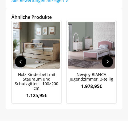
Alle Bewertungen anzeigen
Ähnliche Produkte
Holz Kinderbett mit
Newjoy BIANCA
Stauraum und
Jugendzimmer, 3-teilig
K
Schutzgitter – 100×200
1.978,95
€
cm
1.125,95
€