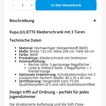
Kupa
JULIETTE
In Den Warenkorb
Kleiderschrank
mit
3
Türen
Beschreibung
Menge
Kupa JULIETTE Kleiderschrank mit 3 Türen
Technische Daten
Material:
Hochwertiger Holzwerkstoff (MDF)
Maße:
Breite 133 cm, Höhe 209 cm, Tiefe 60 cm
Farbe:
Weiß
Produkttyp:
Kleiderschrank mit Drehtüren
Innenaufteilung:
Rechte Seite: 5 geräumige Regalfächer
Linke & mittlere Seite: 2 Regalfächer + 1
Kleiderstange
Optionale Erweiterung:
Schubladenmodul mit 2
zusätzlichen Fächern (Maße: 85 x 35 x 45 cm)
Zertifizierung:
Hergestellt nach TS EN
Qualitätssystem (E1) und UKS-Qualitätszertifikat
Design trifft auf Ordnung – perfekt für jedes
Jugendzimmer
Die strukturierte Aufteilung und die Soft-Close-