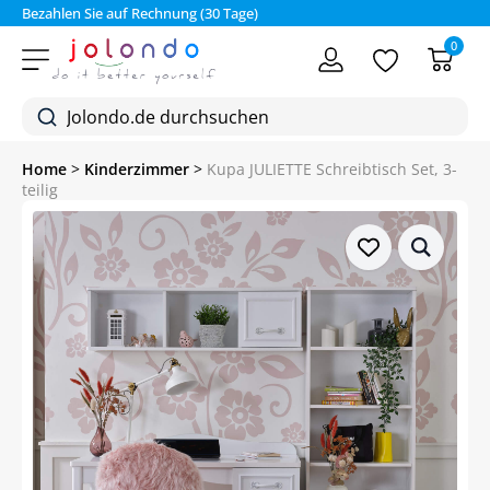
Bezahlen Sie auf Rechnung (30 Tage)
0
Home
>
Kinderzimmer
>
Kupa JULIETTE Schreibtisch Set, 3-
teilig