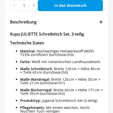
Kupa
JULIETTE
In Den Warenkorb
Schreibtisch
Set,
3-
teilig
Beschreibung
Menge
Kupa JULIETTE Schreibtisch Set, 3‑teilig
Technische Daten
Material:
Hochwertiger Holzwerkstoff (MDF),
TS EN‑zertifiziert (turn0search0)
Farbe:
Weiß mit romantischen Landhausdetails
Maße Schreibtisch:
Breite 120 cm × Höhe 89 cm
× Tiefe 65 cm (turn0search0)
Maße Wandregal:
Breite 120 cm × Höhe 35 cm ×
Tiefe 27 cm (turn0search1)
Maße Bücherregal:
Breite 60 cm × Höhe 171 cm ×
Tiefe 39 cm (turn0search2)
Produkttyp:
Jugend‑Schreibtisch‑Set (3‑teilig)
Pflegehinweis:
Mit einem weichen, leicht
feuchten Tuch reinigen