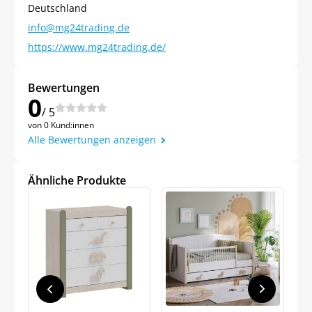
Deutschland
info@mg24trading.de
https://www.mg24trading.de/
Bewertungen
0
/ 5
von 0 Kund:innen
Jetzt
5% Rabatt
Alle Bewertungen anzeigen
auf Ihre erste Bestellung sichern!
Ähnliche Produkte
Meinen Code senden
Bleiben Sie auf dem Laufenden über
Neuigkeiten und Angebote.
Weitere Informationen darüber, wie wir Ihre Daten für