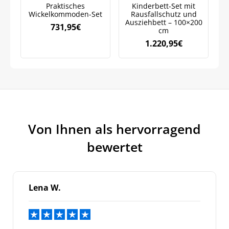
Praktisches
Kinderbett-Set mit
Marketingkommunikation verarbeiten. Lesen Sie unsere
Datenschutzrichtlinie.
Wickelkommoden-Set
Rausfallschutz und
Ausziehbett – 100×200
S
731,95
€
cm
1.220,95
€
Von Ihnen als hervorragend
bewertet
Lena W.