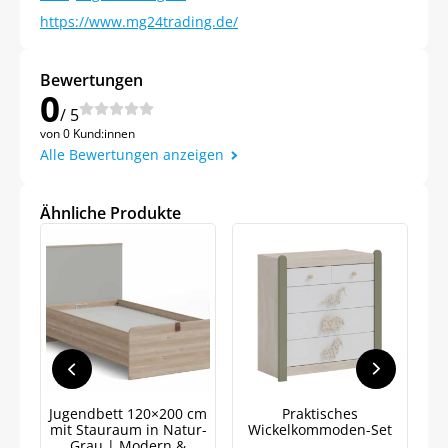
https://www.mg24trading.de/
Bewertungen
0
/ 5
von 0 Kund:innen
Alle Bewertungen anzeigen
Jetzt
5% Rabatt
Ähnliche Produkte
auf Ihre erste Bestellung sichern!
Meinen Code senden
Bleiben Sie auf dem Laufenden über
Neuigkeiten und Angebote.
Jugendbett 120×200 cm
Praktisches
Weitere Informationen darüber, wie wir Ihre Daten für
mit Stauraum in Natur-
Wickelkommoden-Set
Marketingkommunikation verarbeiten. Lesen Sie unsere
Grau | Modern &
Datenschutzrichtlinie.