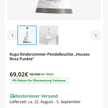
‹
›
Kupa Kinderzimmer-Pendelleuchte „Houses
Rosa Punkte“
69,02
€
98,95
€
inkl. MwSt.
Ursprünglicher
Aktueller
4% Rabatt für Überweisung Vorkasse.
Preis
Preis
war:
ist:
Kostenloser Versand
98,95€
69,02€.
Lieferzeit:
ca. 22. August - 5. September