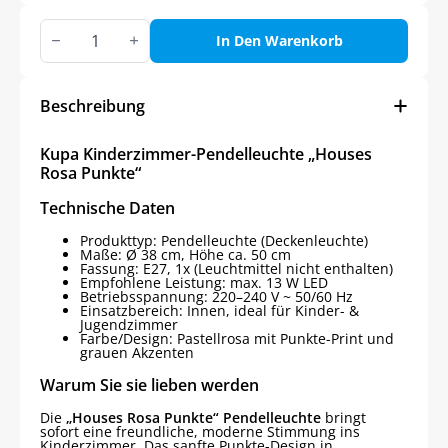
Kupa
Kinderzimmer-
In Den Warenkorb
Pendelleuchte
„Houses
Rosa
Punkte“
Beschreibung
Menge
Kupa Kinderzimmer-Pendelleuchte „Houses
Rosa Punkte“
Technische Daten
Produkttyp: Pendelleuchte (Deckenleuchte)
Maße: Ø 38 cm, Höhe ca. 50 cm
Fassung: E27, 1x (Leuchtmittel nicht enthalten)
Empfohlene Leistung: max. 13 W LED
Betriebsspannung: 220–240 V ~ 50/60 Hz
Einsatzbereich: Innen, ideal für Kinder- &
Jugendzimmer
Farbe/Design: Pastellrosa mit Punkte-Print und
grauen Akzenten
Warum Sie sie lieben werden
Die
„Houses Rosa Punkte“ Pendelleuchte
bringt
sofort eine freundliche, moderne Stimmung ins
Kinderzimmer. Das sanfte Punkte-Design in